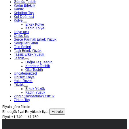
Gümüş Tesbih
Kadın Bileklik
Kartlık
Kehribar Taş
Kol Düğmesi
Kolye
Erkek Kolye
Kadın Kolye
kolye ucu
Oniks Taş
Serçe Parmak Erkek Yüzük
Sevgililer Günü
Takı Setleri
Taşlı Erkek Yüzük
Taşsız Erkek Yüzük
Tesbih
Doğal Taş Tesbih
Kehribar Tesbih
Oltu Tesbih
Uncategorized
Unisex Kolye
Yaka Rozeti
Yüzük
Erkek Yüzük
Kadın Yüzük
Zihgir (Başparmak) Yüzük
Zirkon Taş
Fiyata göre filtrele
Filtrele
En düşük fiyat
En yüksek fiyat
Fiyat:
₺1,740
—
₺1,750