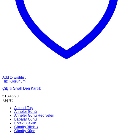
Add to wishlist
Hızlı Görünüm
Çıtçıtlı Siyah Deri Kartlık
₺
1,745.90
Keşfet
Ametist Taş
Anneler Günü
Anneler Günü Hediyeleri
Babalar Günü
Erkek Bileklik
Gümüş Bileklik
Gümüş Küpe