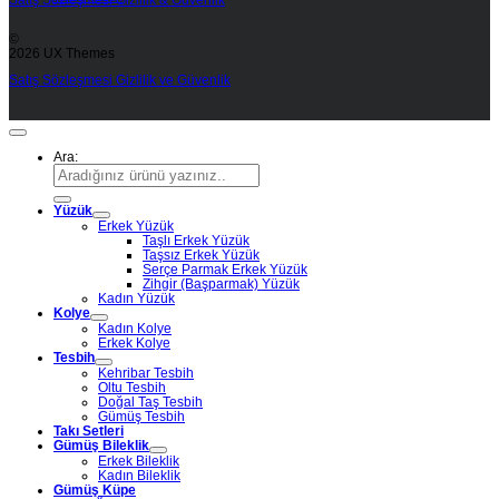
©
2026 UX Themes
Satış Sözleşmesi
Gizlilik ve Güvenlik
Ara:
Yüzük
Erkek Yüzük
Taşlı Erkek Yüzük
Taşsız Erkek Yüzük
Serçe Parmak Erkek Yüzük
Zihgir (Başparmak) Yüzük
Kadın Yüzük
Kolye
Kadın Kolye
Erkek Kolye
Tesbih
Kehribar Tesbih
Oltu Tesbih
Doğal Taş Tesbih
Gümüş Tesbih
Takı Setleri
Gümüş Bileklik
Erkek Bileklik
Kadın Bileklik
Gümüş Küpe