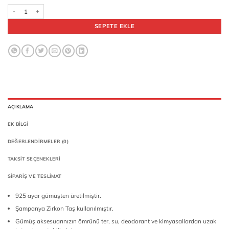
925 Ayar Gümüş Oksitli Yuvarlak Şampanya Zirkon Taşlı Sade Erkek Yüzük adet
SEPETE EKLE
AÇIKLAMA
EK BILGI
DEĞERLENDIRMELER (0)
TAKSIT SEÇENEKLERI
SIPARIŞ VE TESLIMAT
925 ayar gümüşten üretilmiştir.
Şampanya Zirkon Taş kullanılmıştır.
Gümüş aksesuarınızın ömrünü ter, su, deodorant ve kimyasallardan uzak