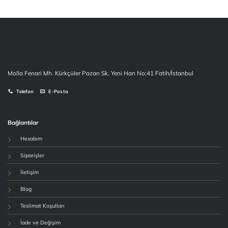
₺4,999.90.
fiyat:
₺4,299.90.
Molla Fenari Mh. Kürkçüler Pazarı Sk. Yeni Han No:41 Fatih/İstanbul
Telefon
E-Posta
Bağlantılar
Hesabım
Siparişler
İletişim
Blog
Teslimat Koşulları
İade ve Değişim