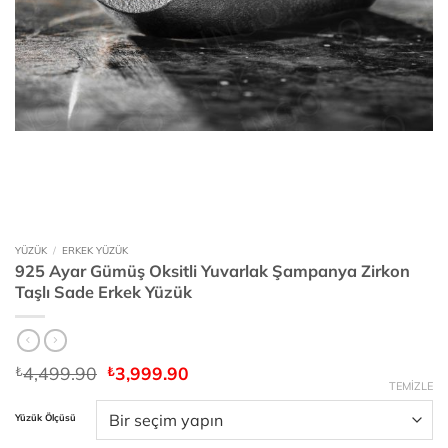
YÜZÜK
/
ERKEK YÜZÜK
925 Ayar Gümüş Oksitli Yuvarlak Şampanya Zirkon
Taşlı Sade Erkek Yüzük
Orijinal
Şu
4,499.90
3,999.90
₺
₺
fiyat:
andaki
TEMIZLE
₺4,499.90.
fiyat:
Yüzük Ölçüsü
₺3,999.90.