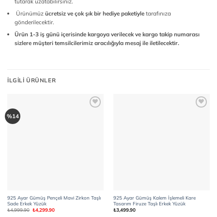
tutarak uzatabilirsiniz.
Ürünümüz
ücretsiz ve çok şık bir hediye paketiyle
tarafınıza
gönderilecektir.
Ürün 1-3 iş günü içerisinde kargoya verilecek ve kargo takip numarası
sizlere müşteri temsilcilerimiz aracılığıyla mesaj ile iletilecektir.
İLGILI ÜRÜNLER
Add to
Add to
%14
wishlist
wishlist
925 Ayar Gümüş Pençeli Mavi Zirkon Taşlı
925 Ayar Gümüş Kalem İşlemeli Kare
Sade Erkek Yüzük
Tasarım Firuze Taşlı Erkek Yüzük
Orijinal
Şu
₺
4,999.90
₺
4,299.90
₺
3,499.90
fiyat:
andaki