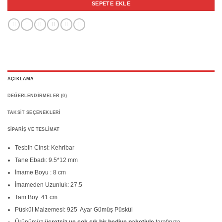
SEPETE EKLE
AÇIKLAMA
DEĞERLENDIRMELER (0)
TAKSIT SEÇENEKLERI
SIPARIŞ VE TESLIMAT
Tesbih Cinsi: Kehribar
Tane Ebadı: 9.5*12 mm
İmame Boyu : 8 cm
İmameden Uzunluk: 27.5
Tam Boy: 41 cm
Püskül Malzemesi: 925 Ayar Gümüş Püskül
Ürünümüz
ücretsiz ve çok şık bir hediye paketiyle
tarafınıza