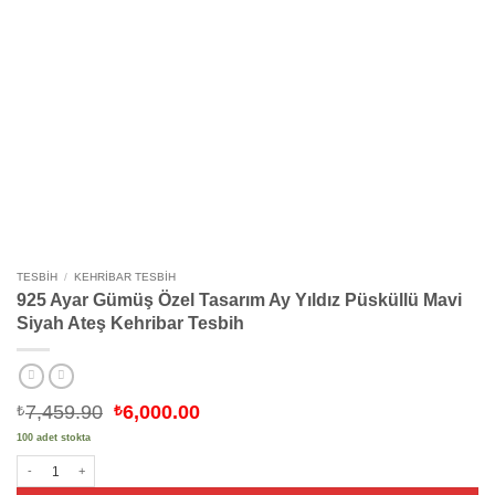
TESBIH
/
KEHRIBAR TESBIH
925 Ayar Gümüş Özel Tasarım Ay Yıldız Püsküllü Mavi
Siyah Ateş Kehribar Tesbih
Orijinal
Şu
7,459.90
6,000.00
₺
₺
fiyat:
andaki
100 adet stokta
₺7,459.90.
fiyat:
₺6,000.00.
925 Ayar Gümüş Özel Tasarım Ay Yıldız Püsküllü Mavi Siyah Ateş Kehribar Tesbih 