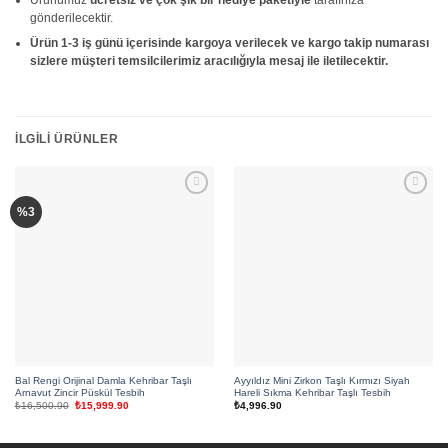
gönderilecektir.
Ürün 1-3 iş günü içerisinde kargoya verilecek ve kargo takip numarası
sizlere müşteri temsilcilerimiz aracılığıyla mesaj ile iletilecektir.
İLGILI ÜRÜNLER
Add to
Add to
%3
wishlist
wishlist
Bal Rengi Orijinal Damla Kehribar Taşlı
Ayyıldız Mini Zirkon Taşlı Kırmızı Siyah
Arnavut Zincir Püskül Tesbih
Hareli Sıkma Kehribar Taşlı Tesbih
Orijinal
Şu
₺
16,500.90
₺
15,999.90
₺
4,996.90
fiyat:
andaki
₺16,500.90.
fiyat:
₺15,999.90.