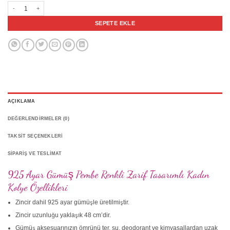
925 Ayar Gümüş Pembe Renkli Zarif Tasarımlı Kadın Kolye adet
SEPETE EKLE
AÇIKLAMA
DEĞERLENDIRMELER (0)
TAKSIT SEÇENEKLERI
SIPARIŞ VE TESLIMAT
925 Ayar Gümüş Pembe Renkli Zarif Tasarımlı Kadın
Kolye Özellikleri
Zincir dahil 925 ayar gümüşle üretilmiştir.
Zincir uzunluğu yaklaşık 48 cm’dir.
Gümüş aksesuarınızın ömrünü ter, su, deodorant ve kimyasallardan uzak