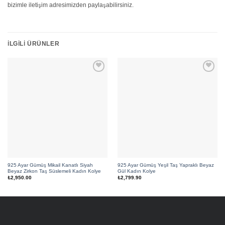
bizimle iletişim adresimizden paylaşabilirsiniz.
İLGILI ÜRÜNLER
Add to
Add to
wishlist
wishlist
925 Ayar Gümüş Mikail Kanatlı Siyah
925 Ayar Gümüş Yeşil Taş Yapraklı Beyaz
Beyaz Zirkon Taş Süslemeli Kadın Kolye
Gül Kadın Kolye
₺
2,950.00
₺
2,799.90