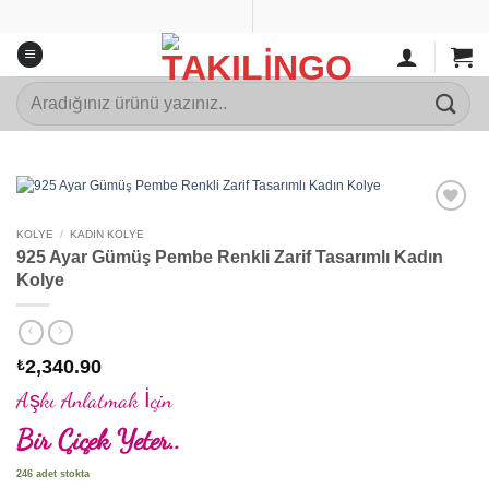
İçeriğe
atla
Ara:
Add to
KOLYE
/
KADIN KOLYE
wishlist
925 Ayar Gümüş Pembe Renkli Zarif Tasarımlı Kadın
Kolye
2,340.90
₺
Aşkı Anlatmak İçin
Bir Çiçek Yeter..
246 adet stokta