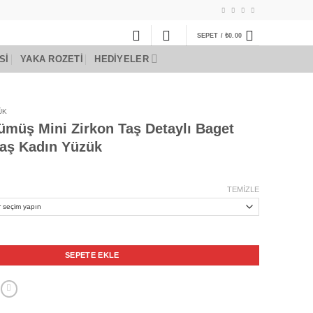
SEPET /
₺
0.00
SI
YAKA ROZETI
HEDIYELER
ÜK
ümüş Mini Zirkon Taş Detaylı Baget
aş Kadın Yüzük
TEMIZLE
 Zirkon Taş Detaylı Baget Kesim Tektaş Kadın Yüzük adet
SEPETE EKLE