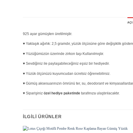
AÇ
925 ayar gümüşten üretilmiştir.
♥ Yaklaşık ağırlık: 2,5 gramdır, yüzük ölçüsüne göre değişiklik göstere
♥ Yüzüğümüzün üzerinde zirkon taşı Kullanılmıştır.
♥ Sevdiğiniz ile paylaşabileceğiniz eşsiz bir hediyedir.
♥ Yüzük ölçünüzü kuyumcudan ücretsiz öğrenebilirsiz.
♥ Gümüş aksesuarınızın ömrünü ter, su, deodorant ve kimyasallardan 
♥ Siparişiniz
özel hediye paketinde
tarafınıza ulaştırılacaktır.
İLGILI ÜRÜNLER