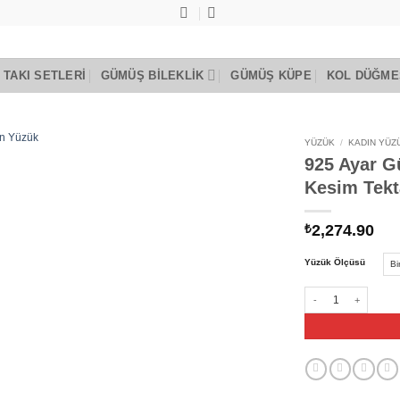
TAKI SETLERI
GÜMÜŞ BILEKLIK
GÜMÜŞ KÜPE
KOL DÜĞME
YÜZÜK
/
KADIN YÜZ
925 Ayar G
Add to
Kesim Tekt
wishlist
2,274.90
₺
Yüzük Ölçüsü
925 Ayar Gümüş Mini