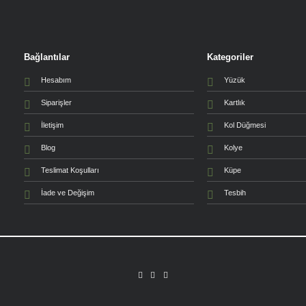
Bağlantılar
Kategoriler
Hesabım
Yüzük
Siparişler
Kartlık
İletişim
Kol Düğmesi
Blog
Kolye
Teslimat Koşulları
Küpe
İade ve Değişim
Tesbih