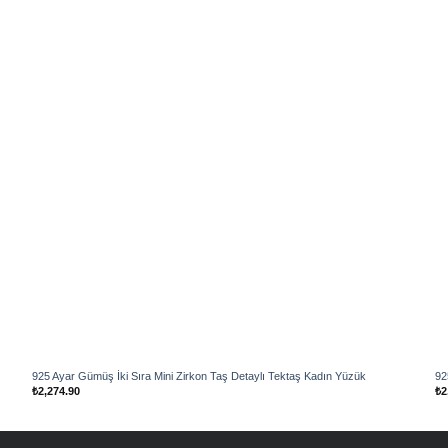
Add to
wishlist
925 Ayar Gümüş İki Sıra Mini Zirkon Taş Detaylı Tektaş Kadın Yüzük
92
₺
2,274.90
₺
2