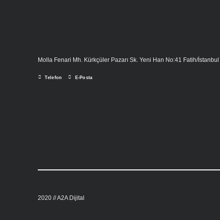
Molla Fenari Mh. Kürkçüler Pazarı Sk. Yeni Han No:41 Fatih/İstanbul
Telefon
E-Posta
2020 //
A2A Dijital