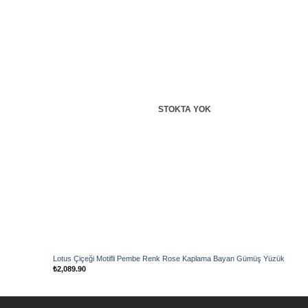
Add to
wishlist
STOKTA YOK
Lotus Çiçeği Motifli Pembe Renk Rose Kaplama Bayan Gümüş Yüzük
₺
2,089.90