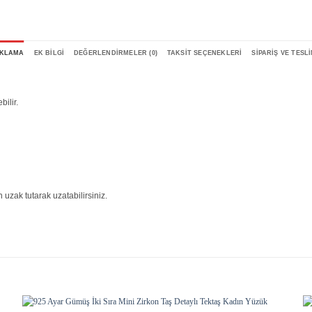
IKLAMA
EK BILGI
DEĞERLENDIRMELER (0)
TAKSIT SEÇENEKLERI
SIPARIŞ VE TESL
bilir.
uzak tutarak uzatabilirsiniz.