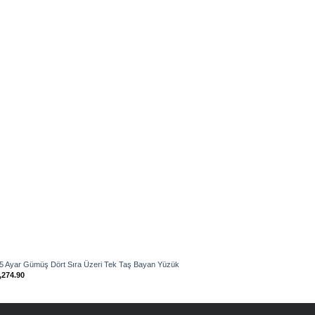
Add to
wishlist
5 Ayar Gümüş Dört Sıra Üzeri Tek Taş Bayan Yüzük
925 Ayar Gü
,274.90
₺
2,406.90