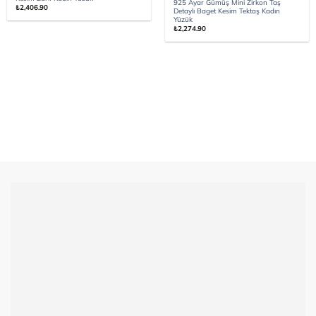
925 Ayar Gümüş Mini Zirkon Taş
₺
2,406.90
Detaylı Baget Kesim Tektaş Kadın
Yüzük
₺
2,274.90