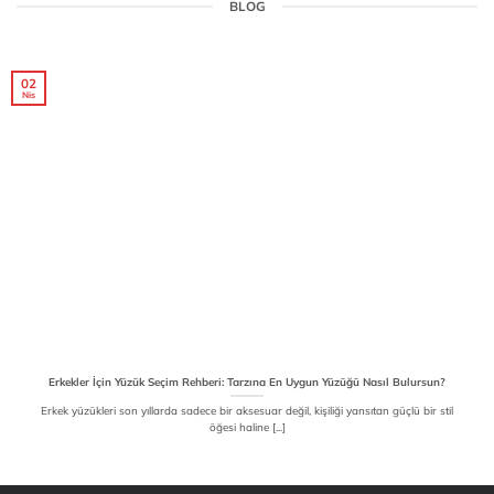
BLOG
02
Nis
Erkekler İçin Yüzük Seçim Rehberi: Tarzına En Uygun Yüzüğü Nasıl Bulursun?
Erkek yüzükleri son yıllarda sadece bir aksesuar değil, kişiliği yansıtan güçlü bir stil
öğesi haline [...]