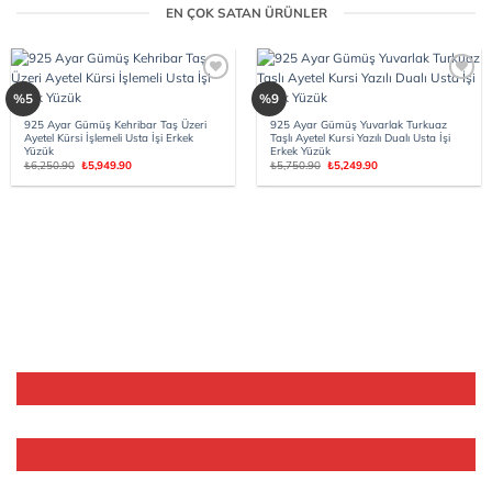
EN ÇOK SATAN ÜRÜNLER
Add to
Add to
%5
%9
wishlist
wishlist
925 Ayar Gümüş Kehribar Taş Üzeri
925 Ayar Gümüş Yuvarlak Turkuaz
Ayetel Kürsi İşlemeli Usta İşi Erkek
Taşlı Ayetel Kursi Yazılı Dualı Usta İşi
Yüzük
Erkek Yüzük
Orijinal
Şu
Orijinal
Şu
₺
6,250.90
₺
5,949.90
₺
5,750.90
₺
5,249.90
fiyat:
andaki
fiyat:
andaki
₺6,250.90.
fiyat:
₺5,750.90.
fiyat:
₺5,949.90.
₺5,249.90.