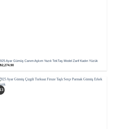
925 Ayar Gümüş Canım Aşkım Yazılı TekTaş Model Zarif Kadın Yüzük
₺
2,274.90
Add to
13
wishlist