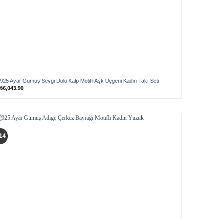
925 Ayar Gümüş Sevgi Dolu Kalp Motifli Aşk Üçgeni Kadın Takı Seti
₺
6,043.90
Add to
14
wishlist