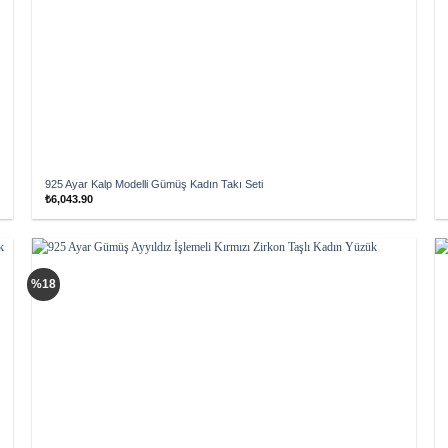
925 Ayar Kalp Modelli Gümüş Kadın Takı Seti
₺
6,043.90
Add to
%18
wishlist