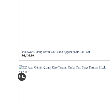
925 Ayar Gümüş Beyaz Sarı Lotus Çiçeği Kadın Takı Seti
₺
2,433.90
Add to
%11
wishlist