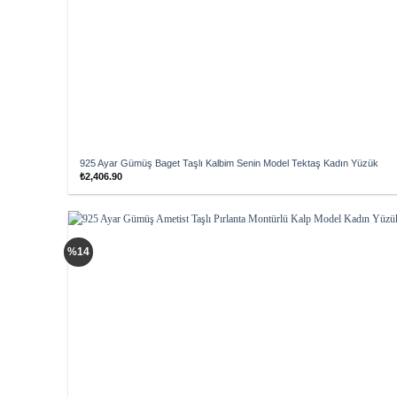
925 Ayar Gümüş Baget Taşlı Kalbim Senin Model Tektaş Kadın Yüzük
₺
2,406.90
Add to
%14
wishlist