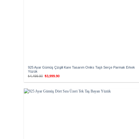
925 Ayar Gümüş Çizgili Kare Tasarım Oniks Taşlı Serçe Parmak Erkek
Yüzük
Orijinal
Şu
₺
4,499.90
₺
3,999.90
fiyat:
andaki
₺4,499.90.
fiyat:
₺3,999.90.
Add to
wishlist