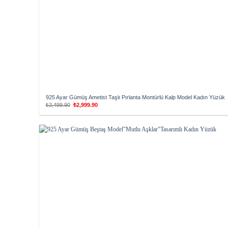
925 Ayar Gümüş Ametist Taşlı Pırlanta Montürlü Kalp Model Kadın Yüzük
Orijinal
Şu
₺
3,499.90
₺
2,999.90
fiyat:
andaki
₺3,499.90.
fiyat:
₺2,999.90.
Add to
wishlist