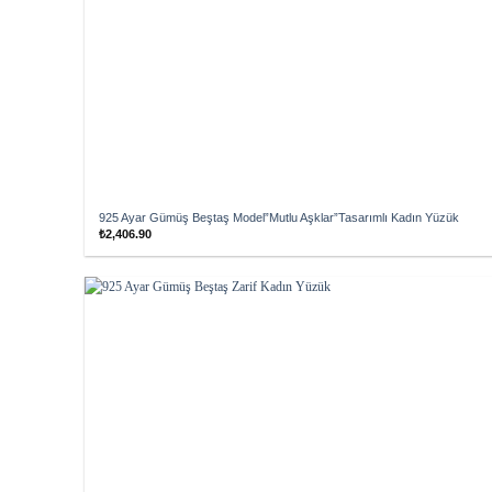
925 Ayar Gümüş Beştaş Model”Mutlu Aşklar”Tasarımlı Kadın Yüzük
₺
2,406.90
Add to
wishlist