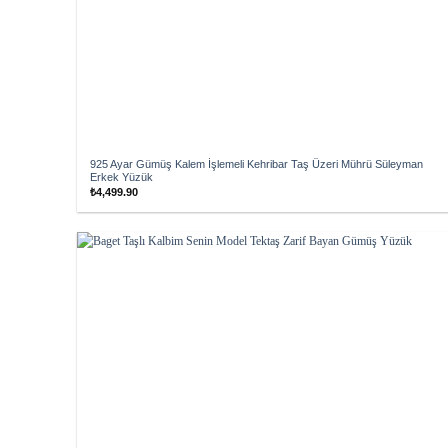
925 Ayar Gümüş Kalem İşlemeli Kehribar Taş Üzeri Mührü Süleyman
Erkek Yüzük
₺
4,499.90
Add to
wishlist