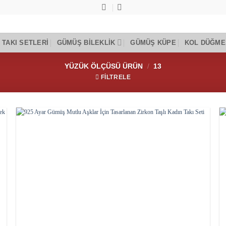
TAKI SETLERI
GÜMÜŞ BILEKLIK
GÜMÜŞ KÜPE
KOL DÜĞME
YÜZÜK ÖLÇÜSÜ ÜRÜN
/
13
FILTRELE
Add to
wishlist