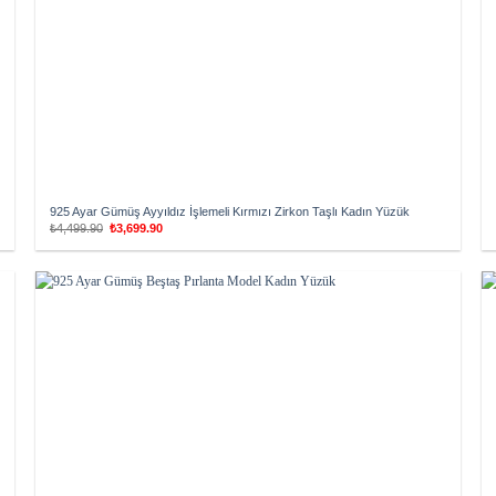
925 Ayar Gümüş Ayyıldız İşlemeli Kırmızı Zirkon Taşlı Kadın Yüzük
Orijinal
Şu
₺
4,499.90
₺
3,699.90
fiyat:
andaki
₺4,499.90.
fiyat:
₺3,699.90.
Add to
wishlist