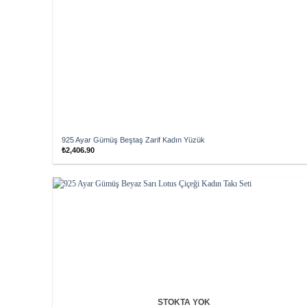
925 Ayar Gümüş Beştaş Zarif Kadın Yüzük
₺
2,406.90
Add to
wishlist
STOKTA YOK