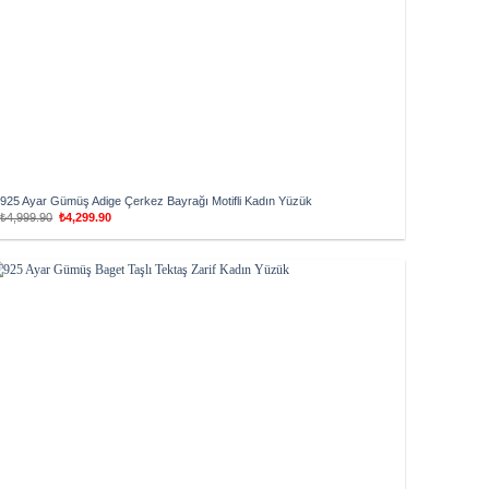
925 Ayar Gümüş Adige Çerkez Bayrağı Motifli Kadın Yüzük
Orijinal
Şu
₺
4,999.90
₺
4,299.90
fiyat:
andaki
₺4,999.90.
fiyat:
₺4,299.90.
Add to
wishlist