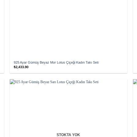
925 Ayar Gümüş Beyaz Mor Lotus Çiçeği Kadın Takı Seti
₺
2,433.90
Add to
wishlist
STOKTA YOK