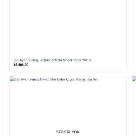
925 Ayar Gümüş Beştaş Pırlanta Model Kadın Yüzük
₺
2,406.90
Add to
wishlist
STOKTA YOK