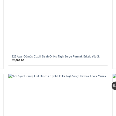
925 Ayar Gümüş Çizgili Siyah Oniks Taşlı Serçe Parmak Erkek Yüzük
₺
2,604.90
Add to
%
wishlist