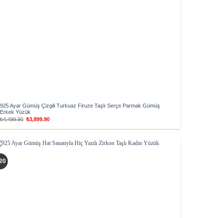
925 Ayar Gümüş Çizgili Turkuaz Firuze Taşlı Serçe Parmak Gümüş
Erkek Yüzük
Orijinal
Şu
₺
4,499.90
₺
3,899.90
fiyat:
andaki
₺4,499.90.
fiyat:
₺3,899.90.
Add to
20
wishlist