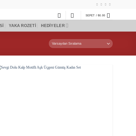
SEPET /
₺
0.00
SI
YAKA ROZETI
HEDIYELER
Add to
wishlist