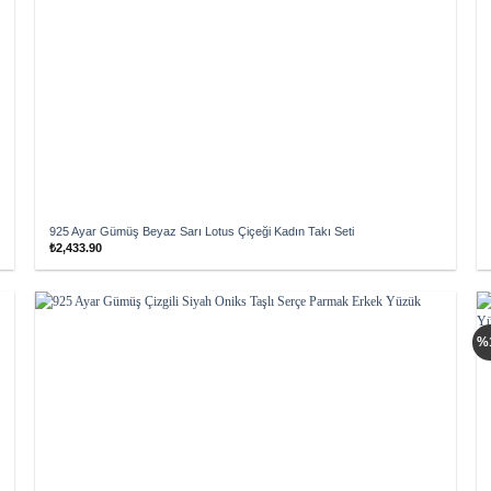
925 Ayar Gümüş Beyaz Sarı Lotus Çiçeği Kadın Takı Seti
₺
2,433.90
Add to
%
wishlist