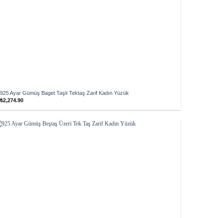
925 Ayar Gümüş Baget Taşlı Tektaş Zarif Kadın Yüzük
₺
2,274.90
Add to
wishlist