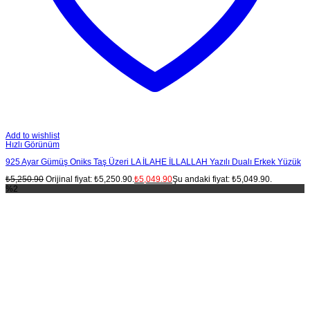
Add to wishlist
Hızlı Görünüm
925 Ayar Gümüş Oniks Taş Üzeri LA İLAHE İLLALLAH Yazılı Dualı Erkek Yüzük
₺
5,250.90
Orijinal fiyat: ₺5,250.90.
₺
5,049.90
Şu andaki fiyat: ₺5,049.90.
%2