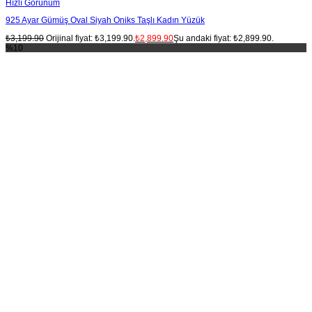
Hızlı Görünüm
925 Ayar Gümüş Oval Siyah Oniks Taşlı Kadın Yüzük
₺
3,199.90
Orijinal fiyat: ₺3,199.90.
₺
2,899.90
Şu andaki fiyat: ₺2,899.90.
%10