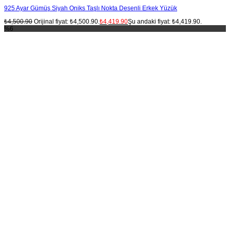
925 Ayar Gümüş Siyah Oniks Taşlı Nokta Desenli Erkek Yüzük
₺
4,500.90
Orijinal fiyat: ₺4,500.90.
₺
4,419.90
Şu andaki fiyat: ₺4,419.90.
%6