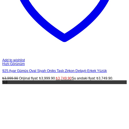
Add to wishlist
Hızlı Görünüm
925 Ayar Gümüş Oval Siyah Oniks Taşlı Zirkon Detaylı Erkek Yüzük
₺
3,999.90
Orijinal fiyat: ₺3,999.90.
₺
3,749.90
Şu andaki fiyat: ₺3,749.90.
%9