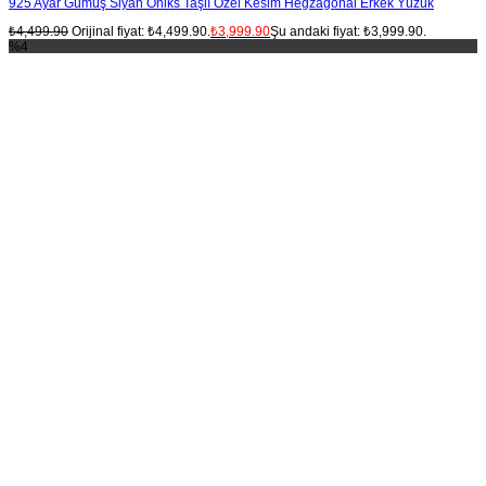
925 Ayar Gümüş Siyah Oniks Taşlı Özel Kesim Hegzagonal Erkek Yüzük
₺
4,499.90
Orijinal fiyat: ₺4,499.90.
₺
3,999.90
Şu andaki fiyat: ₺3,999.90.
%4