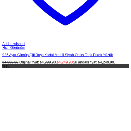
Add to wishlist
Hızlı Görünüm
925 Ayar Gümüş Çift Başlı Kartal Motifli Siyah Oniks Taşlı Erkek Yüzük
₺
4,999.90
Orijinal fiyat: ₺4,999.90.
₺
4,249.90
Şu andaki fiyat: ₺4,249.90.
%16