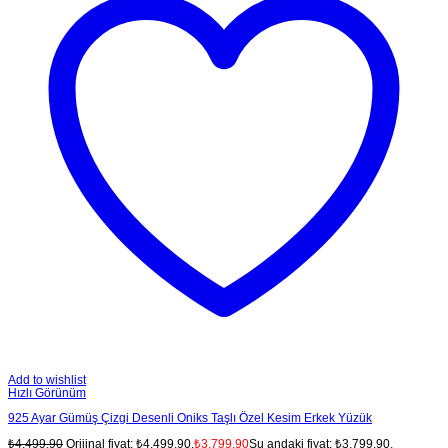
Add to wishlist
Hızlı Görünüm
925 Ayar Gümüş Çizgi Desenli Oniks Taşlı Özel Kesim Erkek Yüzük
₺
4,499.90
Orijinal fiyat: ₺4,499.90.
₺
3,799.90
Şu andaki fiyat: ₺3,799.90.