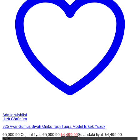
Add to wishlist
Hızlı Görünüm
925 Ayar Gümüş Siyah Oniks Taşlı Tuğra Model Erkek Yüzük
₺
5,000.90
Orijinal fiyat: ₺5,000.90.
₺
4,499.90
Şu andaki fiyat: ₺4,499.90.
%15