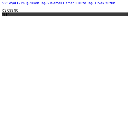
925 Ayar Gümüş Zirkon Taş Süslemeli Damarlı Firuze Taşlı Erkek Yüzük
₺
3,699.90
%14