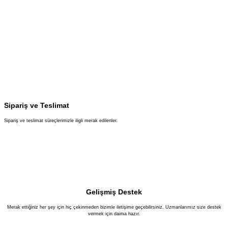
Sipariş ve Teslimat
Sipariş ve teslimat süreçlerimizle iligli merak edilenler.
Gelişmiş Destek
Merak ettiğiniz her şey için hiç çekinmeden bizimle iletişime geçebilirsiniz. Uzmanlarımız size destek
vermek için daima hazır.