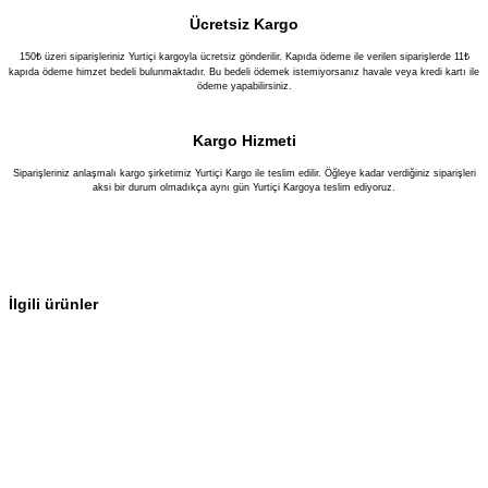
Ücretsiz Kargo
150₺ üzeri siparişleriniz Yurtiçi kargoyla ücretsiz gönderilir. Kapıda ödeme ile verilen siparişlerde 11₺
kapıda ödeme himzet bedeli bulunmaktadır. Bu bedeli ödemek istemiyorsanız havale veya kredi kartı ile
ödeme yapabilirsiniz.
Kargo Hizmeti
Siparişleriniz anlaşmalı kargo şirketimiz Yurtiçi Kargo ile teslim edilir. Öğleye kadar verdiğiniz siparişleri
aksi bir durum olmadıkça aynı gün Yurtiçi Kargoya teslim ediyoruz.
İlgili ürünler