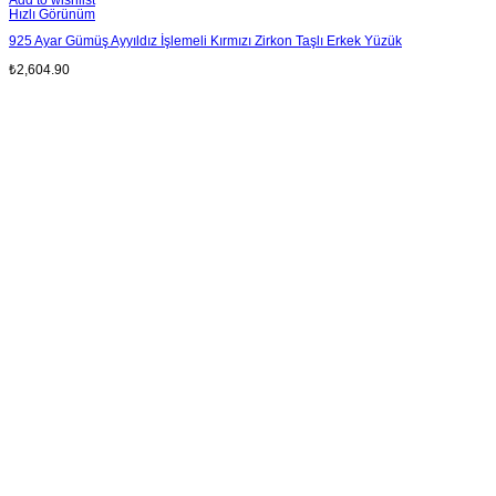
Hızlı Görünüm
925 Ayar Gümüş Ayyıldız İşlemeli Kırmızı Zirkon Taşlı Erkek Yüzük
₺
2,604.90