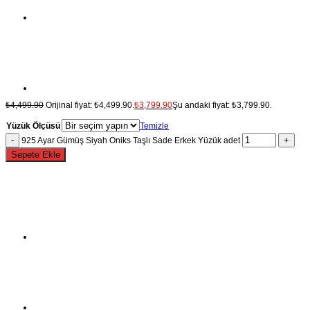
₺
4,499.90
Orijinal fiyat: ₺4,499.90.
₺
3,799.90
Şu andaki fiyat: ₺3,799.90.
Yüzük Ölçüsü
Temizle
925 Ayar Gümüş Siyah Oniks Taşlı Sade Erkek Yüzük adet
Sepete Ekle