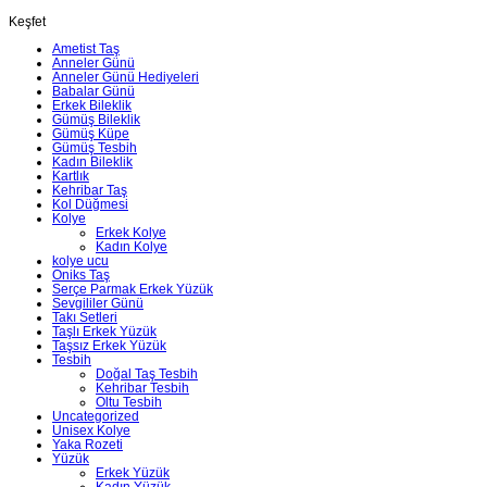
Keşfet
Ametist Taş
Anneler Günü
Anneler Günü Hediyeleri
Babalar Günü
Erkek Bileklik
Gümüş Bileklik
Gümüş Küpe
Gümüş Tesbih
Kadın Bileklik
Kartlık
Kehribar Taş
Kol Düğmesi
Kolye
Erkek Kolye
Kadın Kolye
kolye ucu
Oniks Taş
Serçe Parmak Erkek Yüzük
Sevgililer Günü
Takı Setleri
Taşlı Erkek Yüzük
Taşsız Erkek Yüzük
Tesbih
Doğal Taş Tesbih
Kehribar Tesbih
Oltu Tesbih
Uncategorized
Unisex Kolye
Yaka Rozeti
Yüzük
Erkek Yüzük
Kadın Yüzük