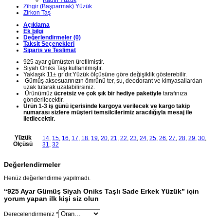
Zihgir (Başparmak) Yüzük
Zirkon Taş
Açıklama
Ek bilgi
Değerlendirmeler (0)
Taksit Seçenekleri
Sipariş ve Teslimat
925 ayar gümüşten üretilmiştir.
Siyah Onıks Taşı kullanılmıştır.
Yaklaşık 11± gr’dır.Yüzük ölçüsüne göre değişiklik gösterebilir.
Gümüş aksesuarınızın ömrünü ter, su, deodorant ve kimyasallardan
uzak tutarak uzatabilirsiniz.
Ürünümüz
ücretsiz ve çok şık bir hediye paketiyle
tarafınıza
gönderilecektir.
Ürün 1-3 iş günü içerisinde kargoya verilecek ve kargo takip
numarası sizlere müşteri temsilcilerimiz aracılığıyla mesaj ile
iletilecektir.
Yüzük
14
,
15
,
16
,
17
,
18
,
19
,
20
,
21
,
22
,
23
,
24
,
25
,
26
,
27
,
28
,
29
,
30
,
Ölçüsü
31
,
32
Değerlendirmeler
Henüz değerlendirme yapılmadı.
“925 Ayar Gümüş Siyah Oniks Taşlı Sade Erkek Yüzük” için
yorum yapan ilk kişi siz olun
Derecelendirmeniz
*