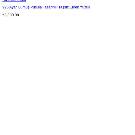
925 Ayar Gümüş Pusula Tasarımlı Taşsız Erkek Yüzük
₺
3,399.90