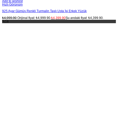
Add to wishlist
Hızlı Görünüm
925 Ayar Gümüş Renkli Turmalin Taşlı Usta İşi Erkek Yüzük
₺
4,999.90
Orijinal fiyat: ₺4,999.90.
₺
4,399.90
Şu andaki fiyat: ₺4,399.90.
%16