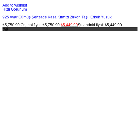
Add to wishlist
Hızlı Görünüm
925 Ayar Gümüş Şehzade Kasa Kırmızı Zirkon Taşlı Erkek Yüzük
₺
5,750.90
Orijinal fiyat: ₺5,750.90.
₺
5,449.90
Şu andaki fiyat: ₺5,449.90.
%9