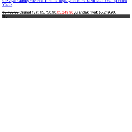
925 Ayar Gümüş Yuvarlak Turkuaz Taşlı Ayetel Kursi Yazılı Dualı Usta İşi Erkek
Yüzük
₺
5,750.90
Orijinal fiyat: ₺5,750.90.
₺
5,249.90
Şu andaki fiyat: ₺5,249.90.
%5