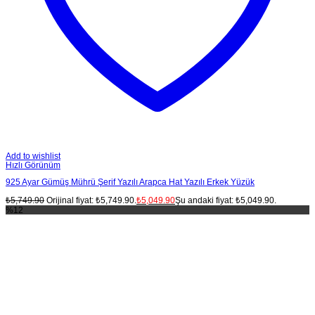
Add to wishlist
Hızlı Görünüm
925 Ayar Gümüş Mührü Şerif Yazılı Arapca Hat Yazılı Erkek Yüzük
₺
5,749.90
Orijinal fiyat: ₺5,749.90.
₺
5,049.90
Şu andaki fiyat: ₺5,049.90.
%12