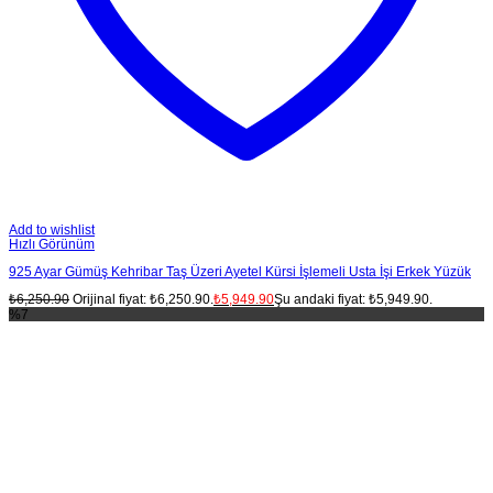
Add to wishlist
Hızlı Görünüm
925 Ayar Gümüş Kehribar Taş Üzeri Ayetel Kürsi İşlemeli Usta İşi Erkek Yüzük
₺
6,250.90
Orijinal fiyat: ₺6,250.90.
₺
5,949.90
Şu andaki fiyat: ₺5,949.90.
%7