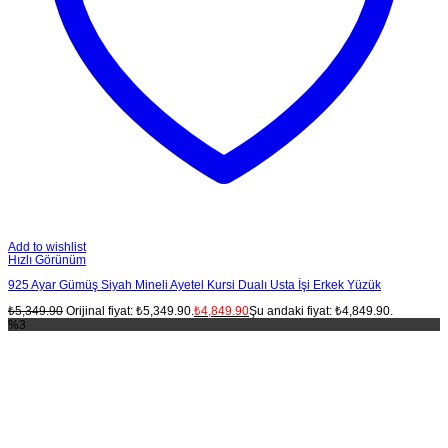
Add to wishlist
Hızlı Görünüm
925 Ayar Gümüş Siyah Mineli Ayetel Kursi Dualı Usta İşi Erkek Yüzük
₺
5,349.90
Orijinal fiyat: ₺5,349.90.
₺
4,849.90
Şu andaki fiyat: ₺4,849.90.
%3