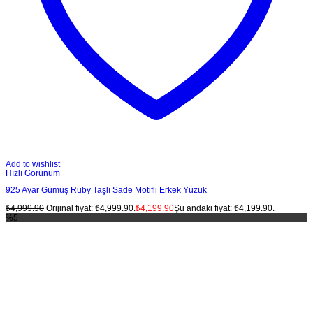
Add to wishlist
Hızlı Görünüm
925 Ayar Gümüş Ruby Taşlı Sade Motifli Erkek Yüzük
₺
4,999.90
Orijinal fiyat: ₺4,999.90.
₺
4,199.90
Şu andaki fiyat: ₺4,199.90.
%5