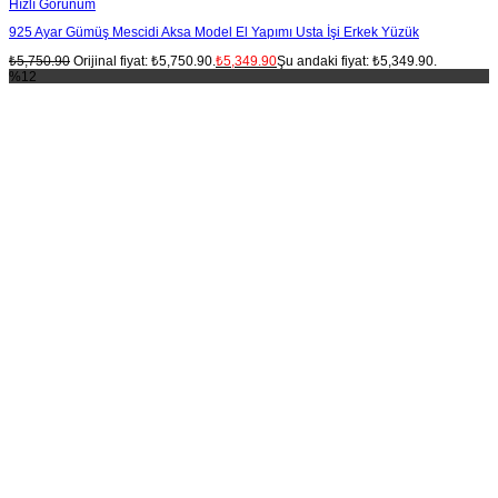
Hızlı Görünüm
925 Ayar Gümüş Mescidi Aksa Model El Yapımı Usta İşi Erkek Yüzük
₺
5,750.90
Orijinal fiyat: ₺5,750.90.
₺
5,349.90
Şu andaki fiyat: ₺5,349.90.
%12