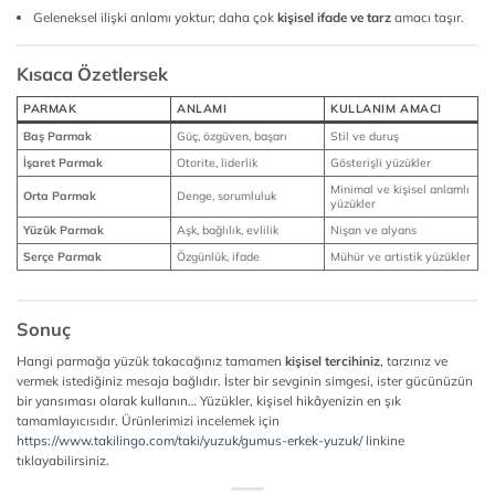
Geleneksel ilişki anlamı yoktur; daha çok
kişisel ifade ve tarz
amacı taşır.
Kısaca Özetlersek
PARMAK
ANLAMI
KULLANIM AMACI
Baş Parmak
Güç, özgüven, başarı
Stil ve duruş
İşaret Parmak
Otorite, liderlik
Gösterişli yüzükler
Minimal ve kişisel anlamlı
Orta Parmak
Denge, sorumluluk
yüzükler
Yüzük Parmak
Aşk, bağlılık, evlilik
Nişan ve alyans
Serçe Parmak
Özgünlük, ifade
Mühür ve artistik yüzükler
Sonuç
Hangi parmağa yüzük takacağınız tamamen
kişisel tercihiniz
, tarzınız ve
vermek istediğiniz mesaja bağlıdır. İster bir sevginin simgesi, ister gücünüzün
bir yansıması olarak kullanın… Yüzükler, kişisel hikâyenizin en şık
tamamlayıcısıdır. Ürünlerimizi incelemek için
https://www.takilingo.com/taki/yuzuk/gumus-erkek-yuzuk/
linkine
tıklayabilirsiniz.