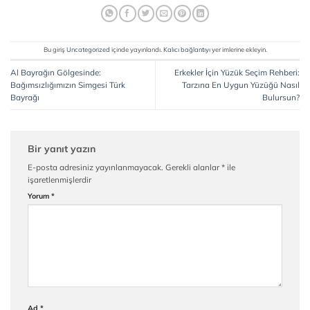
Bu giriş
Uncategorized
içinde yayınlandı.
Kalıcı bağlantıyı
yer imlerine ekleyin.
Al Bayrağın Gölgesinde:
Erkekler İçin Yüzük Seçim Rehberi:
Bağımsızlığımızın Simgesi Türk
Tarzına En Uygun Yüzüğü Nasıl
Bayrağı
Bulursun?
Bir yanıt yazın
E-posta adresiniz yayınlanmayacak.
Gerekli alanlar
*
ile
işaretlenmişlerdir
Yorum
*
Ad
*