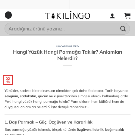
İçeriğe
atla
Ara:
UNCATEGORIZED
Hangi Yüzük Hangi Parmağa Takılır? Anlamları
Nelerdir?
02
Nis
Yüzükler, sadece birer aksesuar olmaktan çok daha fazlasıdır. Tarih boyunca
sevginin, sadakatin, gücün ve kişisel tercihin
simgesi olarak kullanılmışlardır.
Peki hangi yüzük hangi parmağa takılır? Parmakların hem kültürel hem de
duygusal anlamları nelerdir? İşte detaylı rehberimiz…
1. Baş Parmak – Güç, Özgüven ve Kararlılık
Baş parmağa yüzük takmak, birçok kültürde
özgüven, liderlik, bağımsızlık
anlamı taşır.