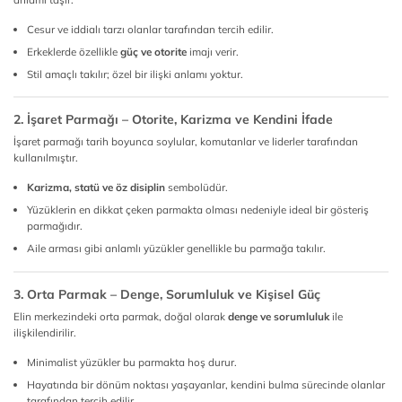
Cesur ve iddialı tarzı olanlar tarafından tercih edilir.
Erkeklerde özellikle
güç ve otorite
imajı verir.
Stil amaçlı takılır; özel bir ilişki anlamı yoktur.
2. İşaret Parmağı – Otorite, Karizma ve Kendini İfade
İşaret parmağı tarih boyunca soylular, komutanlar ve liderler tarafından
kullanılmıştır.
Karizma, statü ve öz disiplin
sembolüdür.
Yüzüklerin en dikkat çeken parmakta olması nedeniyle ideal bir gösteriş
parmağıdır.
Aile arması gibi anlamlı yüzükler genellikle bu parmağa takılır.
3. Orta Parmak – Denge, Sorumluluk ve Kişisel Güç
Elin merkezindeki orta parmak, doğal olarak
denge ve sorumluluk
ile
ilişkilendirilir.
Minimalist yüzükler bu parmakta hoş durur.
Hayatında bir dönüm noktası yaşayanlar, kendini bulma sürecinde olanlar
tarafından tercih edilir.