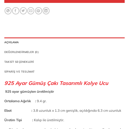
AÇIKLAMA
DEĞERLENDIRMELER (0)
TAKSIT SEÇENEKLERI
SIPARIŞ VE TESLIMAT
925 Ayar Gümüş Çakı Tasarımlı Kolye Ucu
925 ayar gümüşten üretilmiştir
Ortalama Ağırlık :
9.4 gr.
Ebat :
3.8 uzunluk x 1.3 cm genişlik, açıldığında 6.3 cm uzunluk
Üretim Tipi :
Kalıp ile üretilmiştir.