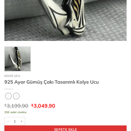
KOLYE UCU
925 Ayar Gümüş Çakı Tasarımlı Kolye Ucu
Orijinal
Şu
3,199.90
3,049.90
₺
₺
fiyat:
andaki
250 adet stokta
₺3,199.90.
fiyat:
₺3,049.90.
925 Ayar Gümüş Çakı Tasarımlı Kolye Ucu adet
SEPETE EKLE