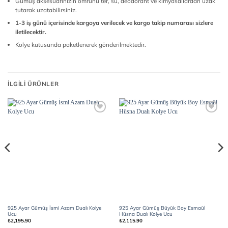
Gümüş aksesuarınızın ömrünü ter, su, deodorant ve kimyasallardan uzak
tutarak uzatabilirsiniz.
1-3 iş günü içerisinde kargoya verilecek ve kargo takip numarası sizlere
iletilecektir.
Kolye kutusunda paketlenerek gönderilmektedir.
İLGILI ÜRÜNLER
Add to
Add to
wishlist
wishlist
925 Ayar Gümüş İsmi Azam Dualı Kolye
925 Ayar Gümüş Büyük Boy Esmaül
Ucu
Hüsna Dualı Kolye Ucu
₺
2,195.90
₺
2,115.90