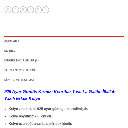
AÇIKLAMA
EK BILGI
DEĞERLENDIRMELER (0)
TAKSIT SEÇENEKLERI
SIPARIŞ VE TESLIMAT
925 Ayar Gümüş Kırmızı Kehribar Taşlı La Galibe İllallah
Yazılı Erkek Kolye
Kolye zincir dahil 925 ayar gümüşten üretilmiştir.
Kolye boyutu:2*2.6 cm’dir.
Kolye uzunluğu ayarlanabilir şekildedir.