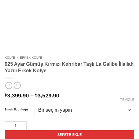
KOLYE
/
ERKEK KOLYE
925 Ayar Gümüş Kırmızı Kehribar Taşlı La Galibe İllallah
Yazılı Erkek Kolye
Fiyat
3,399.90
–
3,529.90
₺
₺
aralığı:
TEMIZLE
₺3,399.90
Zincir Uzunluğu
-
₺3,529.90
925 Ayar Gümüş Kırmızı Kehribar Taşlı La Galibe İllallah Yazılı Erkek Kolye adet
SEPETE EKLE