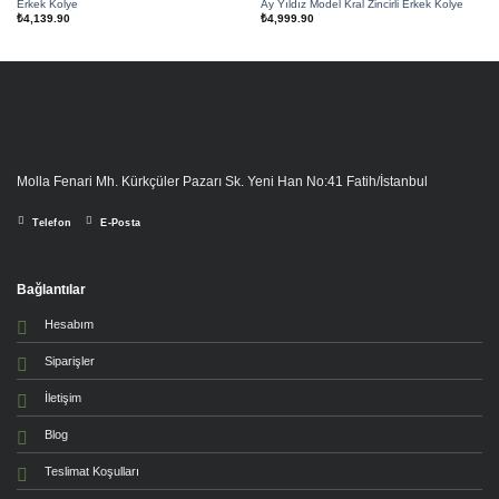
Erkek Kolye
Ay Yıldız Model Kral Zincirli Erkek Kolye
₺
4,139.90
₺
4,999.90
Molla Fenari Mh. Kürkçüler Pazarı Sk. Yeni Han No:41 Fatih/İstanbul
Telefon
E-Posta
Bağlantılar
Hesabım
Siparişler
İletişim
Blog
Teslimat Koşulları