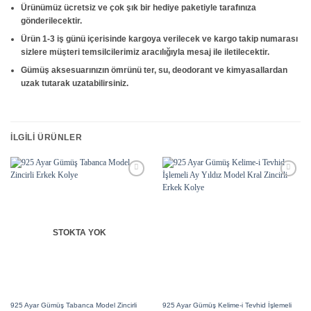
Ürünümüz ücretsiz ve çok şık bir hediye paketiyle tarafınıza
gönderilecektir.
Ürün 1-3 iş günü içerisinde kargoya verilecek ve kargo takip numarası
sizlere müşteri temsilcilerimiz aracılığıyla mesaj ile iletilecektir.
Gümüş aksesuarınızın ömrünü ter, su, deodorant ve kimyasallardan
uzak tutarak uzatabilirsiniz.
İLGILI ÜRÜNLER
Add to
Add to
wishlist
wishlist
STOKTA YOK
925 Ayar Gümüş Tabanca Model Zincirli
925 Ayar Gümüş Kelime-i Tevhid İşlemeli