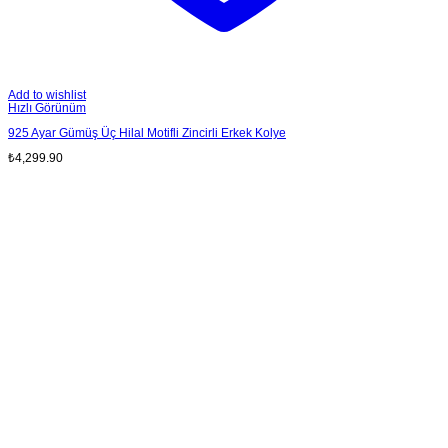
Add to wishlist
Hızlı Görünüm
925 Ayar Gümüş Üç Hilal Motifli Zincirli Erkek Kolye
₺
4,299.90