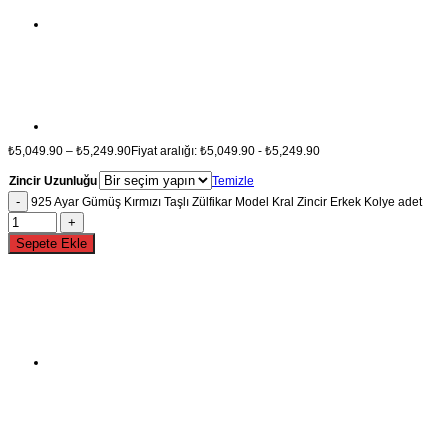
₺
5,049.90
–
₺
5,249.90
Fiyat aralığı: ₺5,049.90 - ₺5,249.90
Zincir Uzunluğu
Temizle
925 Ayar Gümüş Kırmızı Taşlı Zülfikar Model Kral Zincir Erkek Kolye adet
Sepete Ekle