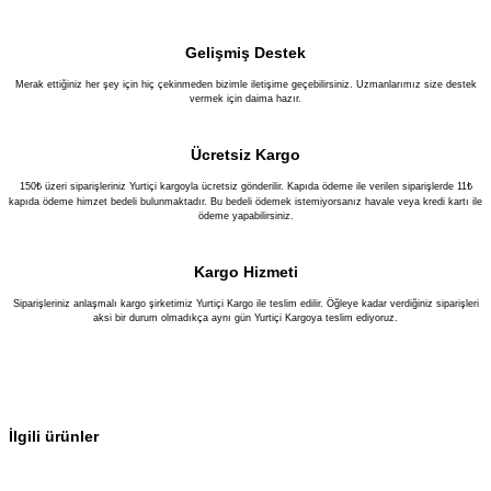
Gelişmiş Destek
Merak ettiğiniz her şey için hiç çekinmeden bizimle iletişime geçebilirsiniz. Uzmanlarımız size destek
vermek için daima hazır.
Ücretsiz Kargo
150₺ üzeri siparişleriniz Yurtiçi kargoyla ücretsiz gönderilir. Kapıda ödeme ile verilen siparişlerde 11₺
kapıda ödeme himzet bedeli bulunmaktadır. Bu bedeli ödemek istemiyorsanız havale veya kredi kartı ile
ödeme yapabilirsiniz.
Kargo Hizmeti
Siparişleriniz anlaşmalı kargo şirketimiz Yurtiçi Kargo ile teslim edilir. Öğleye kadar verdiğiniz siparişleri
aksi bir durum olmadıkça aynı gün Yurtiçi Kargoya teslim ediyoruz.
İlgili ürünler