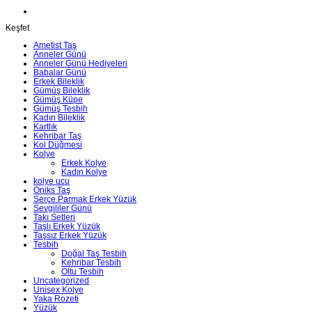
Keşfet
Ametist Taş
Anneler Günü
Anneler Günü Hediyeleri
Babalar Günü
Erkek Bileklik
Gümüş Bileklik
Gümüş Küpe
Gümüş Tesbih
Kadın Bileklik
Kartlık
Kehribar Taş
Kol Düğmesi
Kolye
Erkek Kolye
Kadın Kolye
kolye ucu
Oniks Taş
Serçe Parmak Erkek Yüzük
Sevgililer Günü
Takı Setleri
Taşlı Erkek Yüzük
Taşsız Erkek Yüzük
Tesbih
Doğal Taş Tesbih
Kehribar Tesbih
Oltu Tesbih
Uncategorized
Unisex Kolye
Yaka Rozeti
Yüzük