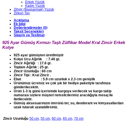
Erkek Yüzük
Kadın Yüzük
Zihgir (Başparmak) Yüzük
Zirkon Taş
Açıklama
Ek bilgi
Değerlendirmeler (0)
Taksit Seçenekleri
Sipariş ve Teslimat
925 Ayar Gümüş Kırmızı Taşlı Zülfikar Model Kral Zincir Erkek
Kolye
925 ayar gümüşten üretilmiştir
Kolye Ucu Ağırlık : 7.40 gr.
Zincir Ağırlığı : 17.6 gr.
Toplam Ağırlık : 25 gr.
Zincir Uzunluğu : 60 cm
Zincir Tipi : Kral Zincir .
Ebat : 5.9 cm uzunluk x 2.3 cm genişlik
Ürünümüz ücretsiz ve çok şık bir hediye paketiyle tarafınıza
gönderilecektir.
Ürün 1-3 iş günü içerisinde kargoya verilecek ve kargo takip
numarası sizlere müşteri temsilcilerimiz aracılığıyla mesaj ile
iletilecektir.
Gümüş aksesuarınızın ömrünü ter, su, deodorant ve kimyasallardan
uzak tutarak uzatabilirsiniz.
Zincir Uzunluğu
50 cm
,
55 cm
,
60 cm
,
65 cm
,
70 cm