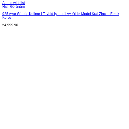
Add to wishlist
Hızlı Görünüm
925 Ayar Gümüş Kelime-i Tevhid İşlemeli Ay Yıldız Model Kral Zincirli Erkek
Kolye
₺
4,999.90