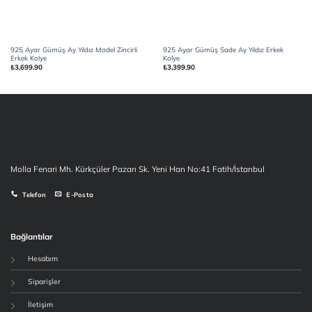
925 Ayar Gümüş Ay Yıldız Model Zincirli
925 Ayar Gümüş Sade Ay Yıldız Erkek
Erkek Kolye
Kolye
₺
3,699.90
₺
3,399.90
Molla Fenari Mh. Kürkçüler Pazarı Sk. Yeni Han No:41 Fatih/İstanbul
Telefon
E-Posta
Bağlantılar
Hesabım
Siparişler
İletişim