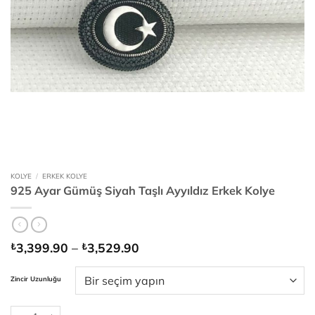
KOLYE
/
ERKEK KOLYE
925 Ayar Gümüş Siyah Taşlı Ayyıldız Erkek Kolye
Fiyat
3,399.90
–
3,529.90
₺
₺
aralığı:
₺3,399.90
Zincir Uzunluğu
-
₺3,529.90
925 Ayar Gümüş Siyah Taşlı Ayyıldız Erkek Kolye adet