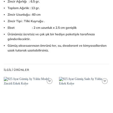
Zincir Ağırlığı : 6.5 gr.
Toplam Ağırlık : 13 gr.
Zincir Uzunluğu : 60 cm
Zincir Tipi : Tilki Kuyruğu .
Ebat : 2 cm uzunluk x 2.5 cm genişlik
Ürünümüz ücretsiz ve çok şık bir hediye paketiyle tarafınıza
gönderilecektir.
Gümüş aksesuarınızın ömrünü ter, su, deodorant ve kimyasallardan
uzak tutarak uzatabilirsiniz.
İLGILI ÜRÜNLER
Add to
Add to
wishlist
wishlist