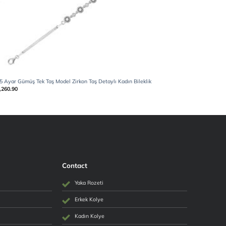
5 Ayar Gümüş Tek Taş Model Zirkon Taş Detaylı Kadın Bileklik
925 Ayar Gü
,260.90
₺
2,260.90
Contact
Yaka Rozeti
Erkek Kolye
Kadın Kolye