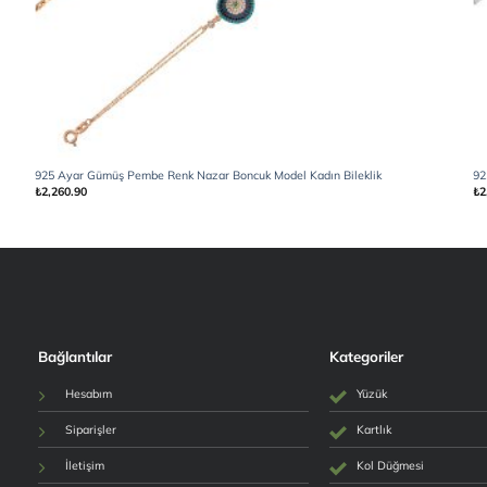
925 Ayar Gümüş Pembe Renk Nazar Boncuk Model Kadın Bileklik
92
₺
2,260.90
₺
2
Bağlantılar
Kategoriler
Hesabım
Yüzük
Siparişler
Kartlık
İletişim
Kol Düğmesi