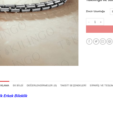
Zincir Uzunluğu
925 Ayar Gümüş Vinta
IKLAMA
EK BILGI
DEĞERLENDIRMELER (0)
TAKSIT SEÇENEKLERI
SIPARIŞ VE TESLI
 Erkek Bileklik