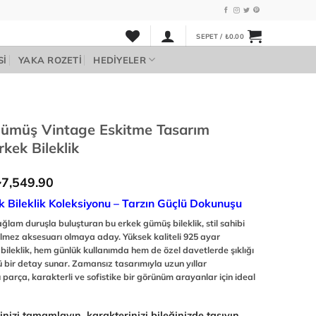
SEPET /
₺
0.00
SI
YAKA ROZETI
HEDIYELER
ümüş Vintage Eskitme Tasarım
rkek Bileklik
Fiyat
7,549.90
₺
aralığı:
k Bileklik Koleksiyonu – Tarzın Güçlü Dokunuşu
₺6,749.90
-
ağlam duruşla buluşturan bu erkek gümüş bileklik, stil sahibi
₺7,549.90
ilmez aksesuarı olmaya aday. Yüksek kaliteli 925 ayar
bileklik, hem günlük kullanımda hem de özel davetlerde şıklığı
bir detay sunar. Zamansız tasarımıyla uzun yıllar
u parça, karakterli ve sofistike bir görünüm arayanlar için ideal
ilinizi tamamlayın, karakterinizi bileğinizde taşıyın.