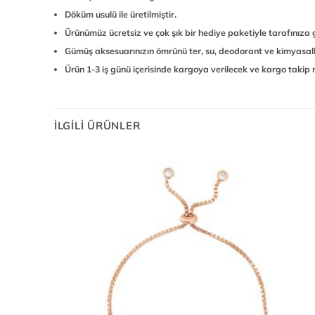
Döküm usulü ile üretilmiştir.
Ürünümüz ücretsiz ve çok şık bir hediye paketiyle tarafınıza 
Gümüş aksesuarınızın ömrünü ter, su, deodorant ve kimyasall
Ürün 1-3 iş günü içerisinde kargoya verilecek ve kargo takip nu
İLGILI ÜRÜNLER
Add to
Add to
wishlist
wishlist