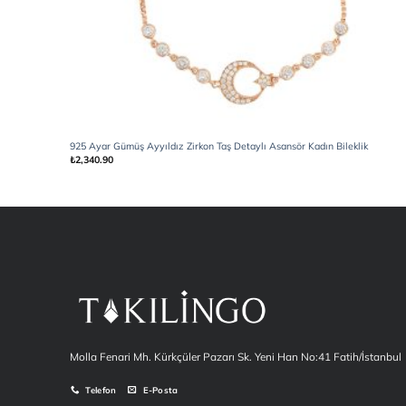
925 Ayar Gümüş Ayyıldız Zirkon Taş Detaylı Asansör Kadın Bileklik
₺
2,340.90
Molla Fenari Mh. Kürkçüler Pazarı Sk. Yeni Han No:41 Fatih/İstanbul
Telefon
E-Posta