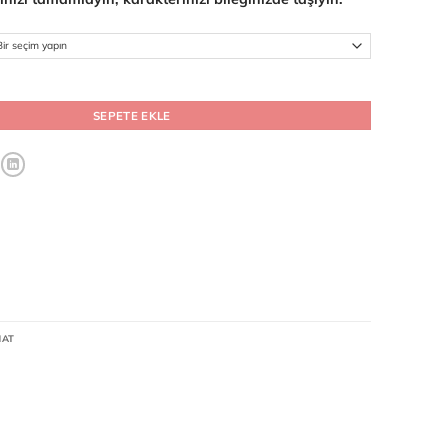
ge Eskitme Tasarım Hediyelik Erkek Bileklik adet
SEPETE EKLE
MAT