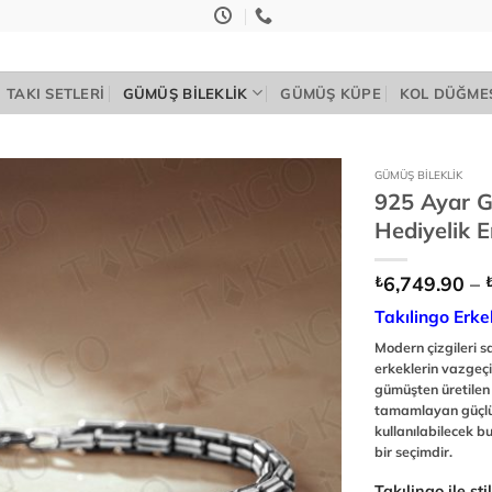
TAKI SETLERI
GÜMÜŞ BILEKLIK
GÜMÜŞ KÜPE
KOL DÜĞME
GÜMÜŞ BILEKLIK
925 Ayar G
Add to
Hediyelik E
wishlist
6,749.90
–
₺
Takılingo Erke
Modern çizgileri s
erkeklerin vazgeç
gümüşten üretilen 
tamamlayan güçlü 
kullanılabilecek b
bir seçimdir.
Takılingo ile st