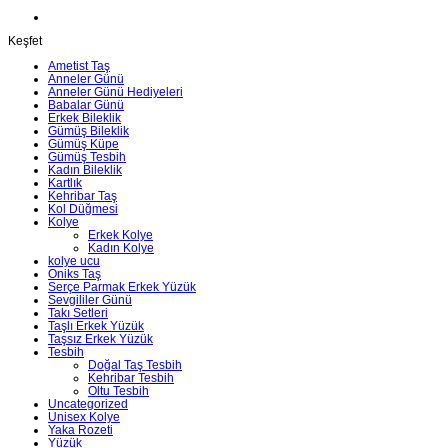
Keşfet
Ametist Taş
Anneler Günü
Anneler Günü Hediyeleri
Babalar Günü
Erkek Bileklik
Gümüş Bileklik
Gümüş Küpe
Gümüş Tesbih
Kadın Bileklik
Kartlık
Kehribar Taş
Kol Düğmesi
Kolye
Erkek Kolye
Kadın Kolye
kolye ucu
Oniks Taş
Serçe Parmak Erkek Yüzük
Sevgililer Günü
Takı Setleri
Taşlı Erkek Yüzük
Taşsız Erkek Yüzük
Tesbih
Doğal Taş Tesbih
Kehribar Tesbih
Oltu Tesbih
Uncategorized
Unisex Kolye
Yaka Rozeti
Yüzük