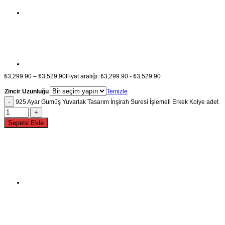
₺
3,299.90
–
₺
3,529.90
Fiyat aralığı: ₺3,299.90 - ₺3,529.90
Zincir Uzunluğu
Temizle
925 Ayar Gümüş Yuvarlak Tasarım İnşirah Suresi İşlemeli Erkek Kolye adet
Sepete Ekle