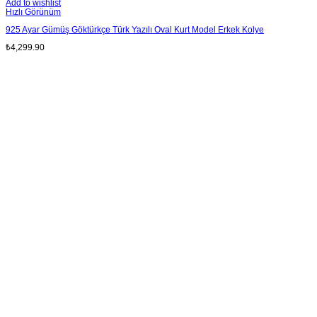
Add to wishlist
Hızlı Görünüm
925 Ayar Gümüş Göktürkçe Türk Yazılı Oval Kurt Model Erkek Kolye
₺
4,299.90