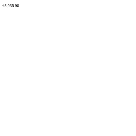
₺
3,935.90