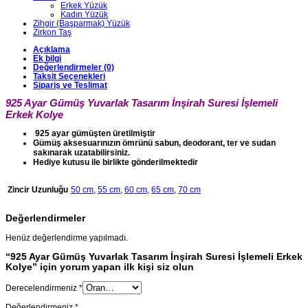
Erkek Yüzük
Kadın Yüzük
Zihgir (Başparmak) Yüzük
Zirkon Taş
Açıklama
Ek bilgi
Değerlendirmeler (0)
Taksit Seçenekleri
Sipariş ve Teslimat
925 Ayar Gümüş Yuvarlak Tasarım İnşirah Suresi İşlemeli
Erkek Kolye
925 ayar gümüşten üretilmiştir
Gümüş aksesuarınızın ömrünü sabun, deodorant, ter ve sudan
sakınarak uzatabilirsiniz.
Hediye kutusu ile birlikte gönderilmektedir
Zincir Uzunluğu
50 cm
,
55 cm
,
60 cm
,
65 cm
,
70 cm
Değerlendirmeler
Henüz değerlendirme yapılmadı.
“925 Ayar Gümüş Yuvarlak Tasarım İnşirah Suresi İşlemeli Erkek
Kolye” için yorum yapan ilk kişi siz olun
Derecelendirmeniz
*
Değerlendirmeniz
*