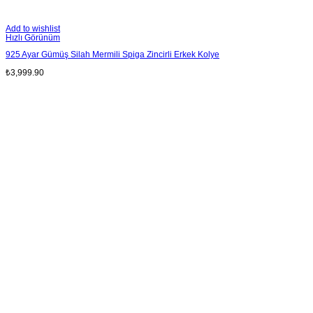
Add to wishlist
Hızlı Görünüm
925 Ayar Gümüş Silah Mermili Spiga Zincirli Erkek Kolye
₺
3,999.90