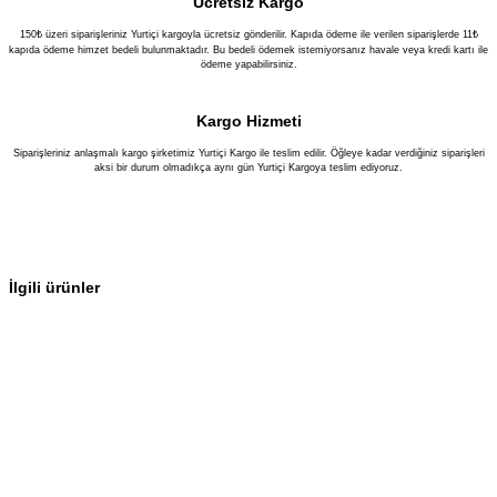
Ücretsiz Kargo
150₺ üzeri siparişleriniz Yurtiçi kargoyla ücretsiz gönderilir. Kapıda ödeme ile verilen siparişlerde 11₺
kapıda ödeme himzet bedeli bulunmaktadır. Bu bedeli ödemek istemiyorsanız havale veya kredi kartı ile
ödeme yapabilirsiniz.
Kargo Hizmeti
Siparişleriniz anlaşmalı kargo şirketimiz Yurtiçi Kargo ile teslim edilir. Öğleye kadar verdiğiniz siparişleri
aksi bir durum olmadıkça aynı gün Yurtiçi Kargoya teslim ediyoruz.
İlgili ürünler