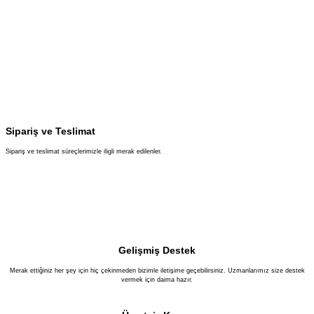
Sipariş ve Teslimat
Sipariş ve teslimat süreçlerimizle iligli merak edilenler.
Gelişmiş Destek
Merak ettiğiniz her şey için hiç çekinmeden bizimle iletişime geçebilirsiniz. Uzmanlarımız size destek
vermek için daima hazır.