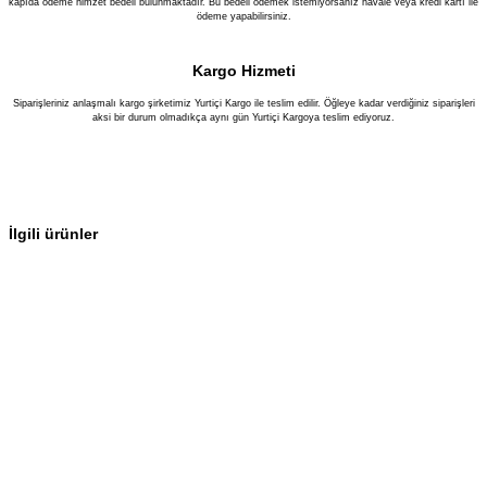
kapıda ödeme himzet bedeli bulunmaktadır. Bu bedeli ödemek istemiyorsanız havale veya kredi kartı ile
ödeme yapabilirsiniz.
Kargo Hizmeti
Siparişleriniz anlaşmalı kargo şirketimiz Yurtiçi Kargo ile teslim edilir. Öğleye kadar verdiğiniz siparişleri
aksi bir durum olmadıkça aynı gün Yurtiçi Kargoya teslim ediyoruz.
İlgili ürünler