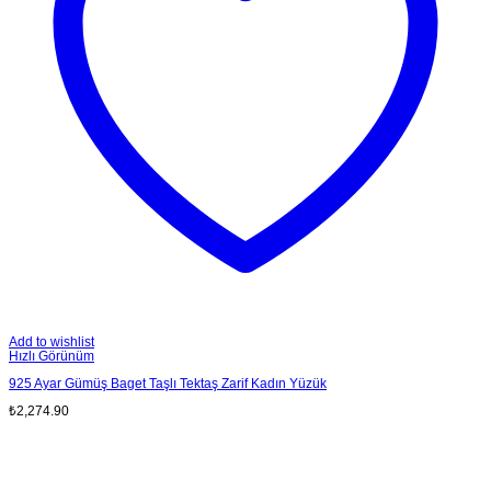
Add to wishlist
Hızlı Görünüm
925 Ayar Gümüş Baget Taşlı Tektaş Zarif Kadın Yüzük
₺
2,274.90