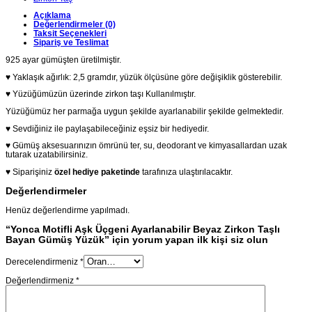
Açıklama
Değerlendirmeler (0)
Taksit Seçenekleri
Sipariş ve Teslimat
925 ayar gümüşten üretilmiştir.
♥ Yaklaşık ağırlık: 2,5 gramdır, yüzük ölçüsüne göre değişiklik gösterebilir.
♥ Yüzüğümüzün üzerinde zirkon taşı Kullanılmıştır.
Yüzüğümüz her parmağa uygun şekilde ayarlanabilir şekilde gelmektedir.
♥ Sevdiğiniz ile paylaşabileceğiniz eşsiz bir hediyedir.
♥ Gümüş aksesuarınızın ömrünü ter, su, deodorant ve kimyasallardan uzak
tutarak uzatabilirsiniz.
♥ Siparişiniz
özel hediye paketinde
tarafınıza ulaştırılacaktır.
Değerlendirmeler
Henüz değerlendirme yapılmadı.
“Yonca Motifli Aşk Üçgeni Ayarlanabilir Beyaz Zirkon Taşlı
Bayan Gümüş Yüzük” için yorum yapan ilk kişi siz olun
Derecelendirmeniz
*
Değerlendirmeniz
*