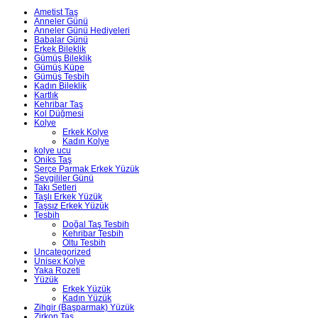
Ametist Taş
Anneler Günü
Anneler Günü Hediyeleri
Babalar Günü
Erkek Bileklik
Gümüş Bileklik
Gümüş Küpe
Gümüş Tesbih
Kadın Bileklik
Kartlık
Kehribar Taş
Kol Düğmesi
Kolye
Erkek Kolye
Kadın Kolye
kolye ucu
Oniks Taş
Serçe Parmak Erkek Yüzük
Sevgililer Günü
Takı Setleri
Taşlı Erkek Yüzük
Taşsız Erkek Yüzük
Tesbih
Doğal Taş Tesbih
Kehribar Tesbih
Oltu Tesbih
Uncategorized
Unisex Kolye
Yaka Rozeti
Yüzük
Erkek Yüzük
Kadın Yüzük
Zihgir (Başparmak) Yüzük
Zirkon Taş