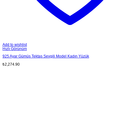
Add to wishlist
Hızlı Görünüm
925 Ayar Gümüş Tektaş Sevgili Model Kadın Yüzük
₺
2,274.90