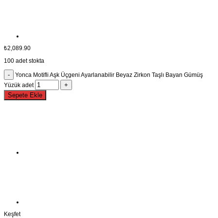
₺
2,089.90
100 adet stokta
Yonca Motifli Aşk Üçgeni Ayarlanabilir Beyaz Zirkon Taşlı Bayan Gümüş
Yüzük adet
Sepete Ekle
Keşfet