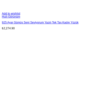
Add to wishlist
Hızlı Görünüm
925 Ayar Gümüş Seni Seviyorum Yazılı Tek Taş Kadın Yüzük
₺
2,274.90