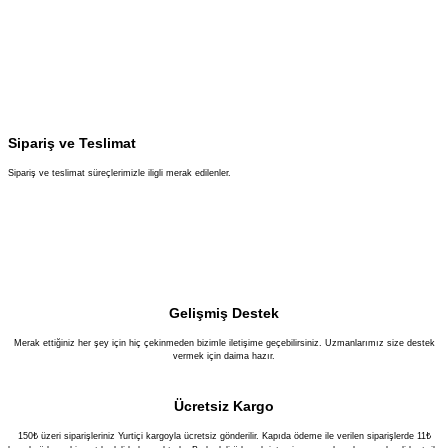
Sipariş ve Teslimat
Sipariş ve teslimat süreçlerimizle iligli merak edilenler.
Gelişmiş Destek
Merak ettiğiniz her şey için hiç çekinmeden bizimle iletişime geçebilirsiniz. Uzmanlarımız size destek
vermek için daima hazır.
Ücretsiz Kargo
150₺ üzeri siparişleriniz Yurtiçi kargoyla ücretsiz gönderilir. Kapıda ödeme ile verilen siparişlerde 11₺