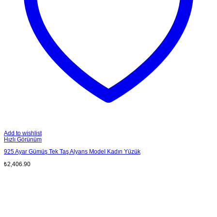
Add to wishlist
Hızlı Görünüm
925 Ayar Gümüş Tek Taş Alyans Model Kadın Yüzük
₺
2,406.90