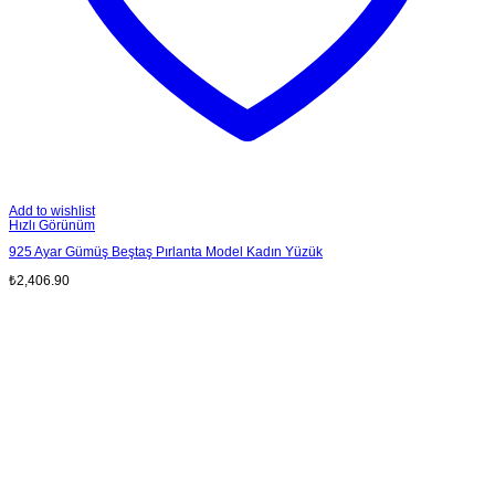
Add to wishlist
Hızlı Görünüm
925 Ayar Gümüş Beştaş Pırlanta Model Kadın Yüzük
₺
2,406.90