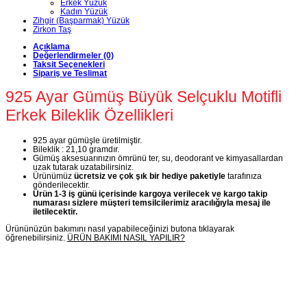
Erkek Yüzük
Kadın Yüzük
Zihgir (Başparmak) Yüzük
Zirkon Taş
Açıklama
Değerlendirmeler (0)
Taksit Seçenekleri
Sipariş ve Teslimat
925 Ayar Gümüş Büyük Selçuklu Motifli
Erkek Bileklik Özellikleri
925 ayar gümüşle üretilmiştir.
Bileklik : 21,10 gramdır.
Gümüş aksesuarınızın ömrünü ter, su, deodorant ve kimyasallardan
uzak tutarak uzatabilirsiniz.
Ürünümüz
ücretsiz ve çok şık bir hediye paketiyle
tarafınıza
gönderilecektir.
Ürün 1-3 iş günü içerisinde kargoya verilecek ve kargo takip
numarası sizlere müşteri temsilcilerimiz aracılığıyla mesaj ile
iletilecektir.
Ürününüzün bakımını nasıl yapabileceğinizi butona tıklayarak
öğrenebilirsiniz.
ÜRÜN BAKIMI NASIL YAPILIR?