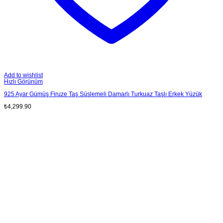
Add to wishlist
Hızlı Görünüm
925 Ayar Gümüş Firuze Taş Süslemeli Damarlı Turkuaz Taşlı Erkek Yüzük
₺
4,299.90