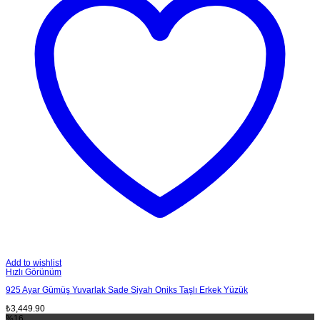
Add to wishlist
Hızlı Görünüm
925 Ayar Gümüş Yuvarlak Sade Siyah Oniks Taşlı Erkek Yüzük
₺
3,449.90
%16