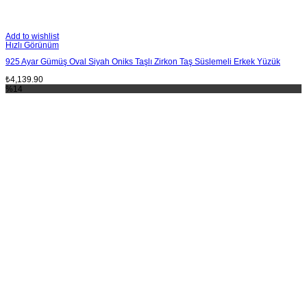
Add to wishlist
Hızlı Görünüm
925 Ayar Gümüş Oval Siyah Oniks Taşlı Zirkon Taş Süslemeli Erkek Yüzük
₺
4,139.90
%14