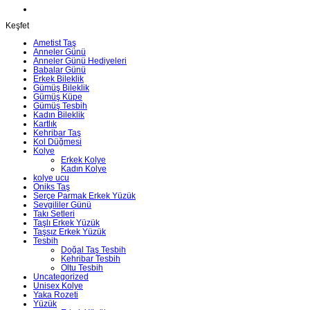
Keşfet
Ametist Taş
Anneler Günü
Anneler Günü Hediyeleri
Babalar Günü
Erkek Bileklik
Gümüş Bileklik
Gümüş Küpe
Gümüş Tesbih
Kadın Bileklik
Kartlık
Kehribar Taş
Kol Düğmesi
Kolye
Erkek Kolye
Kadın Kolye
kolye ucu
Oniks Taş
Serçe Parmak Erkek Yüzük
Sevgililer Günü
Takı Setleri
Taşlı Erkek Yüzük
Taşsız Erkek Yüzük
Tesbih
Doğal Taş Tesbih
Kehribar Tesbih
Oltu Tesbih
Uncategorized
Unisex Kolye
Yaka Rozeti
Yüzük