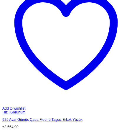
Add to wishlist
Hızlı Görünüm
925 Ayar Gümüş Çapa Figürlü Taşsız Erkek Yüzük
₺
3,564.90