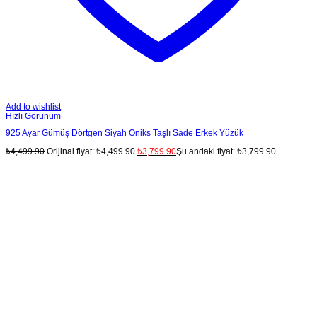
Add to wishlist
Hızlı Görünüm
925 Ayar Gümüş Dörtgen Siyah Oniks Taşlı Sade Erkek Yüzük
₺
4,499.90
Orijinal fiyat: ₺4,499.90.
₺
3,799.90
Şu andaki fiyat: ₺3,799.90.