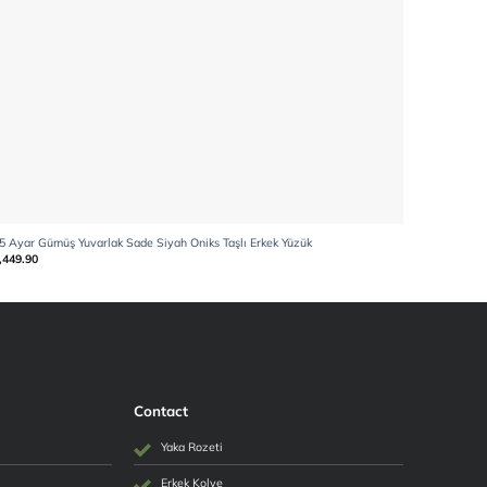
5 Ayar Gümüş Yuvarlak Sade Siyah Oniks Taşlı Erkek Yüzük
925 Ayar Gü
,449.90
₺
3,499.90
Contact
Yaka Rozeti
Erkek Kolye