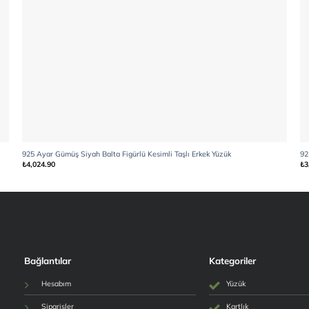
925 Ayar Gümüş Siyah Balta Figürlü Kesimli Taşlı Erkek Yüzük
92
₺
4,024.90
₺
3
Bağlantılar
Kategoriler
Hesabım
Yüzük
Siparişler
Kartlık