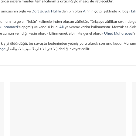
sı sizlere müşteri temsilcilerimiz aracılığıyla mesaj ile iletilecektir.
, amcasının oğlu ve
Dört Büyük Halife
‘den biri olan
Ali
‘nin çatal şeklinde iki başlı
kıl
nlamına gelen “fekār” kelimelerinden oluşan zülfekār, Türkçeye zülfikar şeklinde ge
Muhammed
‘e geçmiş ve kendisi kılıcı
Ali
‘ye verene kadar kullanmıştır. Merzûk es-Sakīl
ne zaman verildiği kesin olarak bilinmemekle birlikte genel olarak
Uhud Muharebesi
‘
z kişiyi öldürdüğü, bu savaşta bedeninden yetmiş yara alarak son ana kadar Muha
pça
لا فتى الا على لا سيف الا ذوالفقار
‎) dediği rivayet edilir.
Add to
wishlist