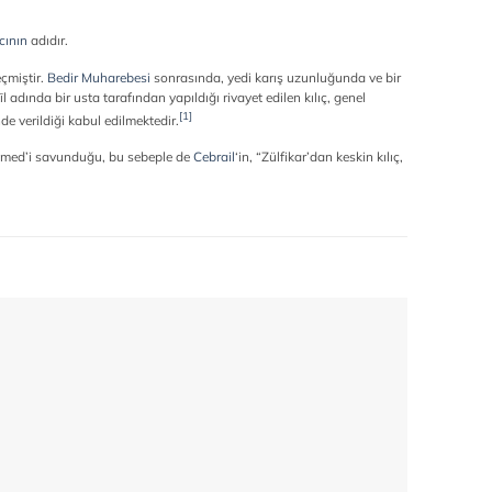
ıcının
adıdır.
çmiştir.
Bedir Muharebesi
sonrasında, yedi karış uzunluğunda ve bir
 adında bir usta tarafından yapıldığı rivayet edilen kılıç, genel
[
1
]
nde verildiği kabul edilmektedir.
mmed’i savunduğu, bu sebeple de
Cebrail
‘in, “Zülfikar’dan keskin kılıç,
Add to
wishlist