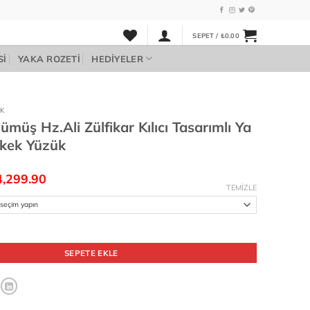
SEPET /
₺
0.00
SI
YAKA ROZETI
HEDIYELER
K
müş Hz.Ali Zülfikar Kılıcı Tasarımlı Ya
Erkek Yüzük
ijinal
Şu
4,299.90
yat:
andaki
TEMIZLE
4,999.90.
fiyat:
₺4,299.90.
 Zülfikar Kılıcı Tasarımlı Ya Ali Yazılı Erkek Yüzük adet
SEPETE EKLE