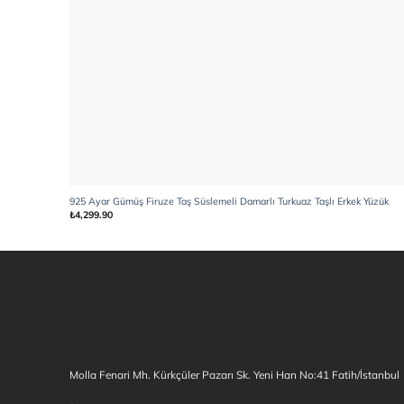
925 Ayar Gümüş Firuze Taş Süslemeli Damarlı Turkuaz Taşlı Erkek Yüzük
₺
4,299.90
Molla Fenari Mh. Kürkçüler Pazarı Sk. Yeni Han No:41 Fatih/İstanbul