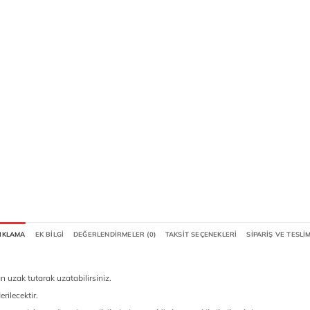
IKLAMA
EK BILGI
DEĞERLENDIRMELER (0)
TAKSIT SEÇENEKLERI
SIPARIŞ VE TESLI
 uzak tutarak uzatabilirsiniz.
rilecektir.