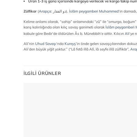
Ürün 1-3 iş günü içerisinde kargoya verilecek ve kargo takip numara
Zülfikar
(
Arapça
:
ذو الفقار
),
İslâm peygamberi
Muhammed
‘in damadı
Kelime anlamı olarak, “sahip” anlamındaki “zû” ile “omurga, boğum” a
karış kalınlığında olan kılıç savaş ganimeti olarak
İslâm peygamberi
kabule göre Bedir’de öldürülen Âs b. Münebbih’e aittir. Kılıcın
Ali
‘ye 
Ali’nin
Uhud Savaşı
‘nda
Kureyş
’in önde gelen savaşçılarından doku
Ali’den büyük yiğit yoktur.” (“Lâ fetâ illâ Alî, lâ seyfe illâ zülfikār”,
Ara
İLGILI ÜRÜNLER
Add to
wishlist