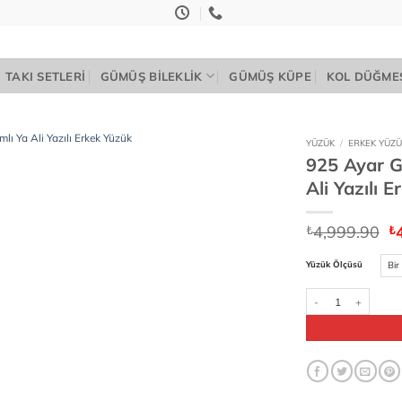
TAKI SETLERI
GÜMÜŞ BILEKLIK
GÜMÜŞ KÜPE
KOL DÜĞME
YÜZÜK
/
ERKEK YÜZÜ
925 Ayar Gü
Add to
Ali Yazılı 
wishlist
Or
4,999.90
₺
₺
fi
₺
Yüzük Ölçüsü
925 Ayar Gümüş Hz.Ali