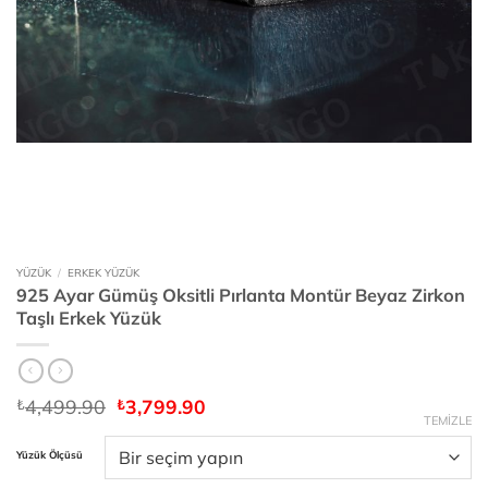
YÜZÜK
/
ERKEK YÜZÜK
925 Ayar Gümüş Oksitli Pırlanta Montür Beyaz Zirkon
Taşlı Erkek Yüzük
Orijinal
Şu
4,499.90
3,799.90
₺
₺
fiyat:
andaki
TEMIZLE
₺4,499.90.
fiyat:
Yüzük Ölçüsü
₺3,799.90.