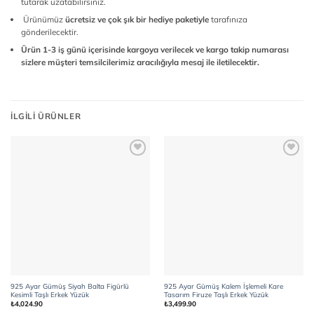
tutarak uzatabilirsiniz.
Ürünümüz
ücretsiz ve çok şık bir hediye paketiyle
tarafınıza
gönderilecektir.
Ürün 1-3 iş günü içerisinde kargoya verilecek ve kargo takip numarası
sizlere müşteri temsilcilerimiz aracılığıyla mesaj ile iletilecektir.
İLGILI ÜRÜNLER
Add to
Add to
wishlist
wishlist
925 Ayar Gümüş Siyah Balta Figürlü
925 Ayar Gümüş Kalem İşlemeli Kare
Kesimli Taşlı Erkek Yüzük
Tasarım Firuze Taşlı Erkek Yüzük
₺
4,024.90
₺
3,499.90