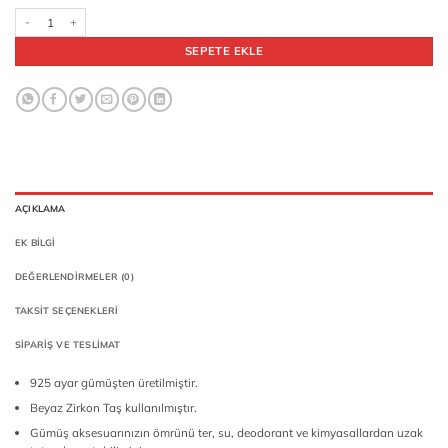
925 Ayar Gümüş Oksitli Pırlanta Montür Beyaz Zirkon Taşlı Erkek Yüzük adet
SEPETE EKLE
AÇIKLAMA
EK BILGI
DEĞERLENDIRMELER (0)
TAKSIT SEÇENEKLERI
SIPARIŞ VE TESLIMAT
925 ayar gümüşten üretilmiştir.
Beyaz Zirkon Taş kullanılmıştır.
Gümüş aksesuarınızın ömrünü ter, su, deodorant ve kimyasallardan uzak