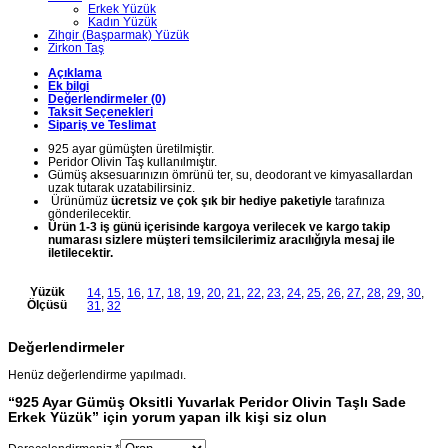
Erkek Yüzük
Kadın Yüzük
Zihgir (Başparmak) Yüzük
Zirkon Taş
Açıklama
Ek bilgi
Değerlendirmeler (0)
Taksit Seçenekleri
Sipariş ve Teslimat
925 ayar gümüşten üretilmiştir.
Peridor Olivin Taş kullanılmıştır.
Gümüş aksesuarınızın ömrünü ter, su, deodorant ve kimyasallardan
uzak tutarak uzatabilirsiniz.
Ürünümüz
ücretsiz ve çok şık bir hediye paketiyle
tarafınıza
gönderilecektir.
Ürün 1-3 iş günü içerisinde kargoya verilecek ve kargo takip
numarası sizlere müşteri temsilcilerimiz aracılığıyla mesaj ile
iletilecektir.
Yüzük
14
,
15
,
16
,
17
,
18
,
19
,
20
,
21
,
22
,
23
,
24
,
25
,
26
,
27
,
28
,
29
,
30
,
Ölçüsü
31
,
32
Değerlendirmeler
Henüz değerlendirme yapılmadı.
“925 Ayar Gümüş Oksitli Yuvarlak Peridor Olivin Taşlı Sade
Erkek Yüzük” için yorum yapan ilk kişi siz olun