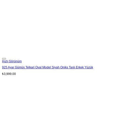
Add to wishlist
Hızlı Görünüm
925 Ayar Gümüş Telkari Oval Model Siyah Oniks Taşlı Erkek Yüzük
₺
3,999.00