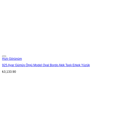
Add to wishlist
Hızlı Görünüm
925 Ayar Gümüş Örgü Model Oval Bordo Akik Taşlı Erkek Yüzük
₺
3,133.90