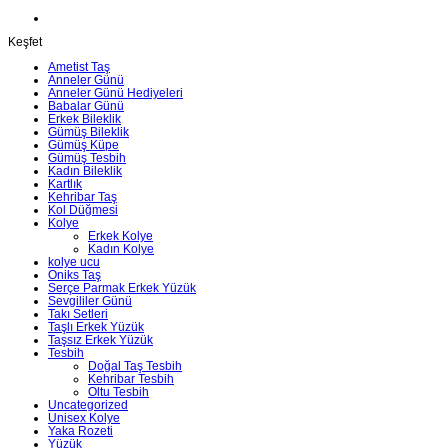
Keşfet
Ametist Taş
Anneler Günü
Anneler Günü Hediyeleri
Babalar Günü
Erkek Bileklik
Gümüş Bileklik
Gümüş Küpe
Gümüş Tesbih
Kadın Bileklik
Kartlık
Kehribar Taş
Kol Düğmesi
Kolye
Erkek Kolye
Kadın Kolye
kolye ucu
Oniks Taş
Serçe Parmak Erkek Yüzük
Sevgililer Günü
Takı Setleri
Taşlı Erkek Yüzük
Taşsız Erkek Yüzük
Tesbih
Doğal Taş Tesbih
Kehribar Tesbih
Oltu Tesbih
Uncategorized
Unisex Kolye
Yaka Rozeti
Yüzük