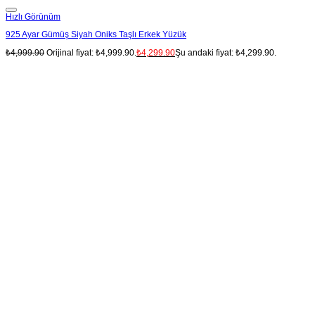
Add to wishlist
Hızlı Görünüm
925 Ayar Gümüş Siyah Oniks Taşlı Erkek Yüzük
₺
4,999.90
Orijinal fiyat: ₺4,999.90.
₺
4,299.90
Şu andaki fiyat: ₺4,299.90.