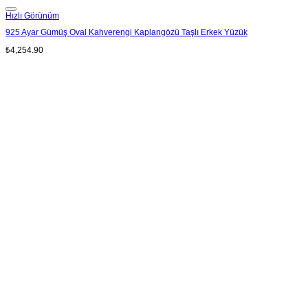
Add to wishlist
Hızlı Görünüm
925 Ayar Gümüş Oval Kahverengi Kaplangözü Taşlı Erkek Yüzük
₺
4,254.90