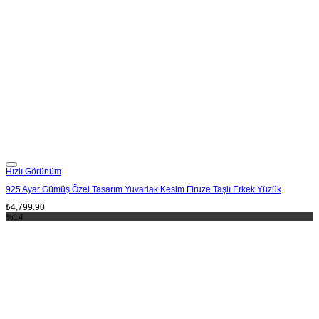
Add to wishlist
Hızlı Görünüm
925 Ayar Gümüş Özel Tasarım Yuvarlak Kesim Firuze Taşlı Erkek Yüzük
₺
4,799.90
%14