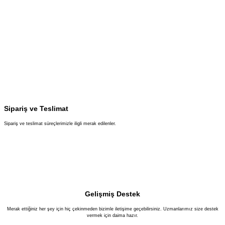
Sipariş ve Teslimat
Sipariş ve teslimat süreçlerimizle iligli merak edilenler.
Gelişmiş Destek
Merak ettiğiniz her şey için hiç çekinmeden bizimle iletişime geçebilirsiniz. Uzmanlarımız size destek
vermek için daima hazır.