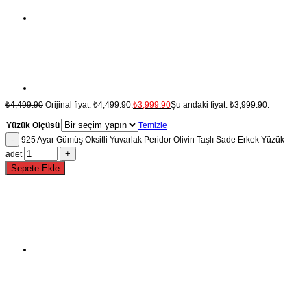
₺
4,499.90
Orijinal fiyat: ₺4,499.90.
₺
3,999.90
Şu andaki fiyat: ₺3,999.90.
Yüzük Ölçüsü
Temizle
925 Ayar Gümüş Oksitli Yuvarlak Peridor Olivin Taşlı Sade Erkek Yüzük
adet
Sepete Ekle