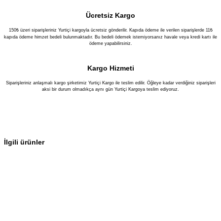
Ücretsiz Kargo
150₺ üzeri siparişleriniz Yurtiçi kargoyla ücretsiz gönderilir. Kapıda ödeme ile verilen siparişlerde 11₺
kapıda ödeme himzet bedeli bulunmaktadır. Bu bedeli ödemek istemiyorsanız havale veya kredi kartı ile
ödeme yapabilirsiniz.
Kargo Hizmeti
Siparişleriniz anlaşmalı kargo şirketimiz Yurtiçi Kargo ile teslim edilir. Öğleye kadar verdiğiniz siparişleri
aksi bir durum olmadıkça aynı gün Yurtiçi Kargoya teslim ediyoruz.
İlgili ürünler