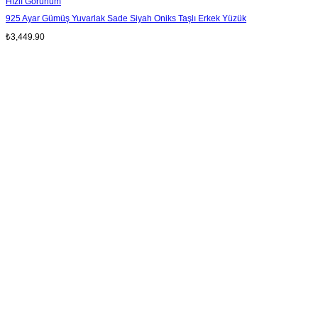
Hızlı Görünüm
925 Ayar Gümüş Yuvarlak Sade Siyah Oniks Taşlı Erkek Yüzük
₺
3,449.90