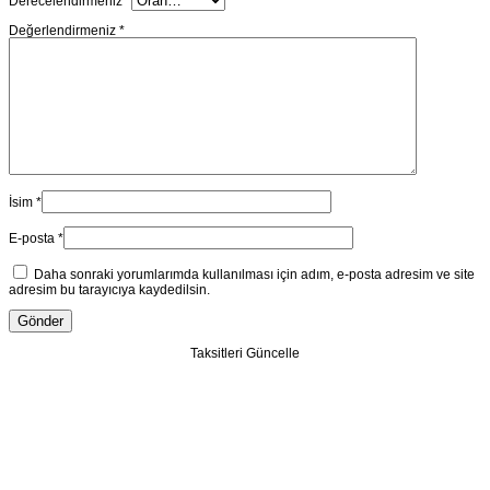
Derecelendirmeniz
*
Değerlendirmeniz
*
İsim
*
E-posta
*
Daha sonraki yorumlarımda kullanılması için adım, e-posta adresim ve site
adresim bu tarayıcıya kaydedilsin.
Taksitleri Güncelle