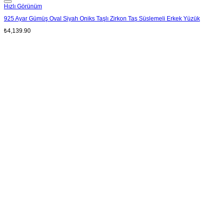
Add to wishlist
Hızlı Görünüm
925 Ayar Gümüş Oval Siyah Oniks Taşlı Zirkon Taş Süslemeli Erkek Yüzük
₺
4,139.90