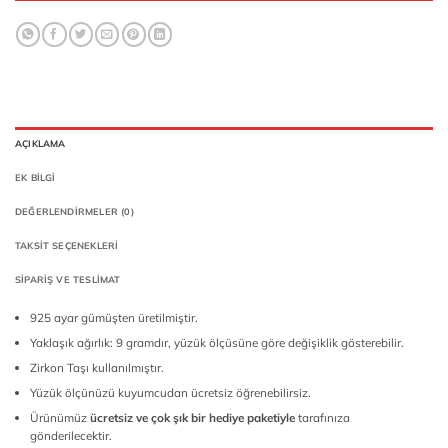
AÇIKLAMA
EK BILGI
DEĞERLENDIRMELER (0)
TAKSIT SEÇENEKLERI
SIPARIŞ VE TESLIMAT
925 ayar gümüşten üretilmiştir.
Yaklaşık ağırlık: 9 gramdır, yüzük ölçüsüne göre değişiklik gösterebilir.
Zirkon Taşı kullanılmıştır.
Yüzük ölçünüzü kuyumcudan ücretsiz öğrenebilirsiz.
Ürünümüz
ücretsiz ve çok şık bir hediye paketiyle
tarafınıza
gönderilecektir.