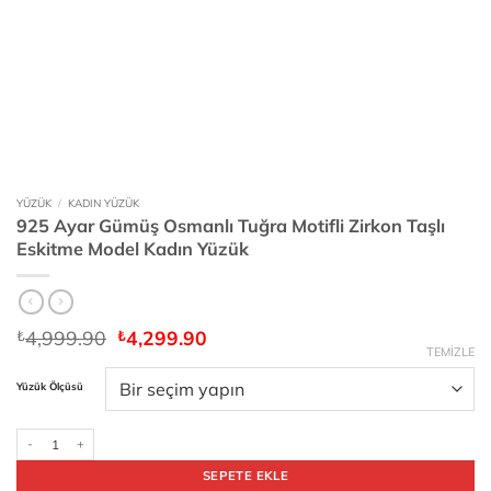
YÜZÜK
/
KADIN YÜZÜK
925 Ayar Gümüş Osmanlı Tuğra Motifli Zirkon Taşlı
Eskitme Model Kadın Yüzük
Orijinal
Şu
4,999.90
4,299.90
₺
₺
fiyat:
andaki
TEMIZLE
₺4,999.90.
fiyat:
Yüzük Ölçüsü
₺4,299.90.
925 Ayar Gümüş Osmanlı Tuğra Motifli Zirkon Taşlı Eskitme Model Kadın Yüzük adet
SEPETE EKLE