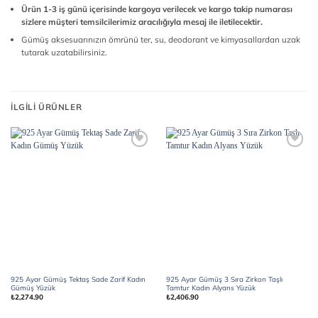
Ürün 1-3 iş günü içerisinde kargoya verilecek ve kargo takip numarası
sizlere müşteri temsilcilerimiz aracılığıyla mesaj ile iletilecektir.
Gümüş aksesuarınızın ömrünü ter, su, deodorant ve kimyasallardan uzak
tutarak uzatabilirsiniz.
İLGILI ÜRÜNLER
Add to
Add to
wishlist
wishlist
925 Ayar Gümüş Tektaş Sade Zarif Kadın
925 Ayar Gümüş 3 Sıra Zirkon Taşlı
Gümüş Yüzük
Tamtur Kadın Alyans Yüzük
₺
2,274.90
₺
2,406.90