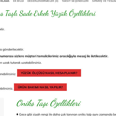
IKLAMA
EK BILGI
DEĞERLENDIRMELER (0)
TAKSIT SEÇENEKLERI
SIPARIŞ VE TESLI
 Taşlı Sade Erkek Yüzük Özellikleri
lir.
a gönderilecektir.
marası sizlere müşteri temsilcilerimiz aracılığıyla mesaj ile iletilecektir.
 uzak tutarak uzatabilirsiniz.
YÜZÜK ÖLÇÜSÜ NASIL HESAPLANIR?
enebilirsiniz
ÜRÜN BAKIMI NASIL YAPILIR?
ilirsiniz.
Oniks Taşı Özellikleri
♦
Gece gibi siyah rengi ile daha çok tanınan oniks taşı aynı zamanda bey