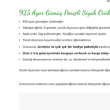
AÇ
925 Ayar Gümüş Pençeli Siyah Oniks
925 ayar gümüşten üretilmiştir.
Yaklaşık ağırlık: 9 gramdır, yüzük ölçüsüne göre değişiklik gösterebi
Sade oniks Taşı kullanılmıştır. Yüzüğün içindeki taş kısmı açıktır.
Yüzük ölçünüzü kuyumcudan ücretsiz öğrenebilirsiz.
ücretsiz ve çok şık bir hediye paketiyle
Ürünümüz
tarafınız
Ürün 1-3 iş günü içerisinde kargoya verilecek ve kargo takip nu
Gümüş aksesuarınızın ömrünü ter, su, deodorant ve kimyasallardan
Yüzük ölçünüzü nasıl belirleyeceğinizi yandaki butona tıklayarak öğr
Ürününüzün bakımını nasıl yapabileceğinizi butona tıklayarak öğreneb