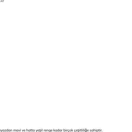
MAT
azdan mavi ve hatta yeşil renge kadar birçok çeşitliliğe sahiptir.