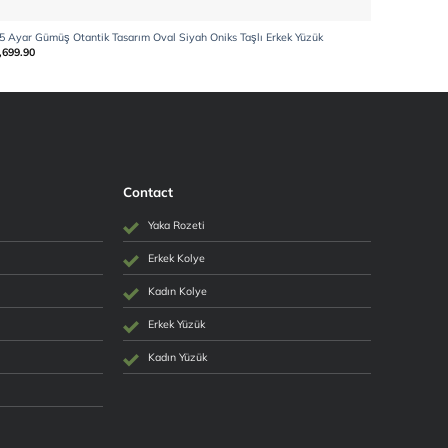
5 Ayar Gümüş Otantik Tasarım Oval Siyah Oniks Taşlı Erkek Yüzük
925 Ayar Gü
,699.90
₺
2,604.90
Contact
Yaka Rozeti
Erkek Kolye
Kadın Kolye
Erkek Yüzük
Kadın Yüzük