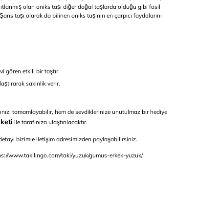
nıtlanmış olan oniks taşı diğer doğal taşlarda olduğu gibi fosil
ans taşı olarak da bilinen oniks taşının en çarpıcı faydalarını
gören etkili bir taştır.
aştırarak sakinlik verir.
ğınızı tamamlayabilir, hem de sevdiklerinize unutulmaz bir hediye
keti
ile tarafınıza ulaştırılacaktır.
tayı bizimle iletişim adresimizden paylaşabilirsiniz.
ps://www.takilingo.com/taki/yuzuk/gumus-erkek-yuzuk/