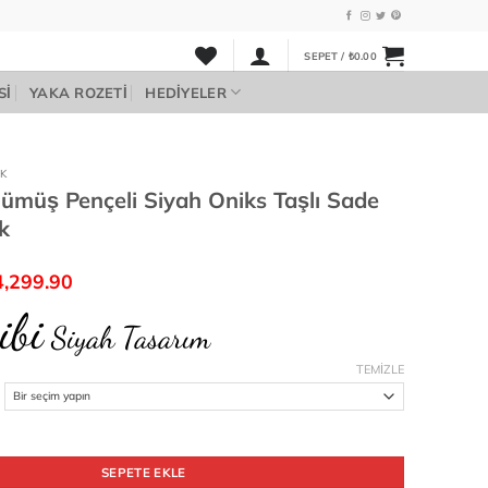
SEPET /
₺
0.00
SI
YAKA ROZETI
HEDIYELER
K
ümüş Pençeli Siyah Oniks Taşlı Sade
k
ijinal
Şu
4,299.90
yat:
andaki
ibi
4,999.90.
fiyat:
Siyah Tasarım
₺4,299.90.
TEMIZLE
eli Siyah Oniks Taşlı Sade Erkek Yüzük adet
SEPETE EKLE