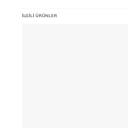
İLGILI ÜRÜNLER
Add to
wishlist