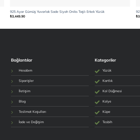
925 Ayar Gümüş Yuvarlak Sade Siyah Oniks Taşlı Erkek Yüzük
92
₺
3,449.90
₺
3
Bağlantılar
Kategoriler
Hesabım
Yüzük
Siparişler
Kartlık
İletişim
Kol Düğmesi
Blog
Kolye
Teslimat Koşulları
Küpe
İade ve Değişim
Tesbih