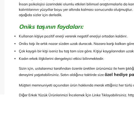
İnsan psikolojisi üzerindeki olumlu etkileri bilimsel araştırmalarla da ka
kalıntılarının yüzyıllar boyu yer altında kalması sonucunda oluşmuştur. Ş
aşağıda sizler için derledik.
Oniks taşının faydaları:
Kullanan kişiye pozitif enerji vererek negatif enerjiyi ortadan kaldırır.
Oniks taşı ile artık nazar sizden uzak duracak. Nazara karşı kalkan görevi 
Çok kaygılı bir kişi iseniz bu taş tam size göre. Kişiyi kaygılarından uzakl
Kadın erkek ilişkilerini dengeleyici etkisi bilinmektedir.
Sizin için, ustalarımız tarafından özenle üretilen ürünümüz ile hem şıklı
özel hediye pa
deneyimi yaşatabilirsiniz. Satın aldığınız taktirde size
Müşteri memnuniyeti açısından ürün hakkında merak ettiğiniz her türlü de
Diğer Erkek Yüzük Ürünlerimizi İncelemek İçin Linke Tıklayabilirsiniz.
htt