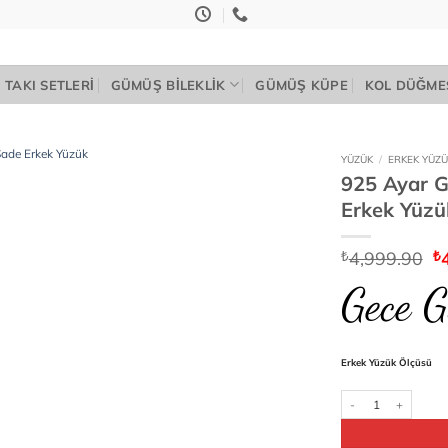
TAKI SETLERI
GÜMÜŞ BILEKLIK
GÜMÜŞ KÜPE
KOL DÜĞME
YÜZÜK
/
ERKEK YÜZÜ
925 Ayar G
Add to
Erkek Yüzü
wishlist
Or
4,999.90
₺
₺
fi
Gece G
₺
Erkek Yüzük Ölçüsü
925 Ayar Gümüş Penç