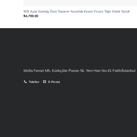
925 Ayar Gümüş Özel Tasarım Yuvarlak Kesim Firuze Taşlı Erkek Yüzük
₺
4,799.90
Molla Fenari Mh. Kürkçüler Pazarı Sk. Yeni Han No:41 Fatih/İstanbul
Telefon
E-Posta