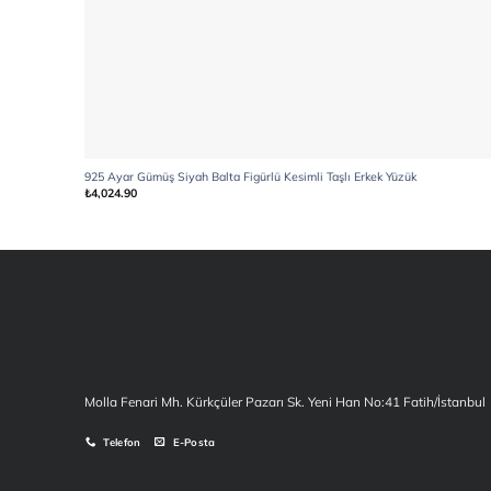
925 Ayar Gümüş Siyah Balta Figürlü Kesimli Taşlı Erkek Yüzük
₺
4,024.90
Molla Fenari Mh. Kürkçüler Pazarı Sk. Yeni Han No:41 Fatih/İstanbul
Telefon
E-Posta