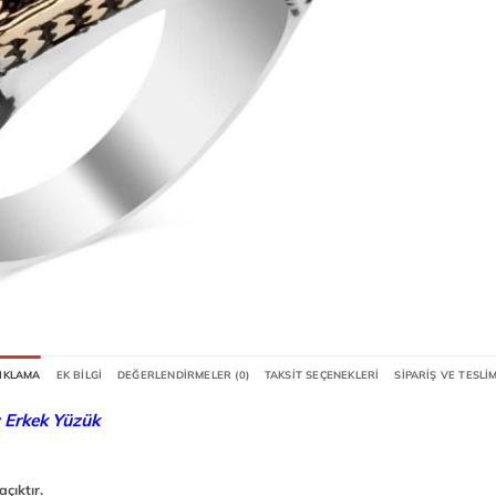
IKLAMA
EK BILGI
DEĞERLENDIRMELER (0)
TAKSIT SEÇENEKLERI
SIPARIŞ VE TESLI
 Erkek Yüzük
çıktır.