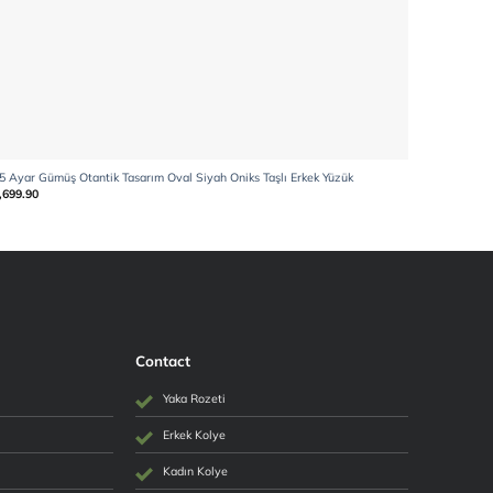
5 Ayar Gümüş Otantik Tasarım Oval Siyah Oniks Taşlı Erkek Yüzük
925 Ayar G
,699.90
₺
4,254.90
Contact
Yaka Rozeti
Erkek Kolye
Kadın Kolye