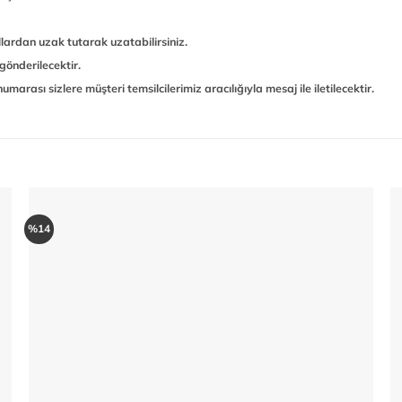
ardan uzak tutarak uzatabilirsiniz.
gönderilecektir.
marası sizlere müşteri temsilcilerimiz aracılığıyla mesaj ile iletilecektir.
%14
Add to
wishlist