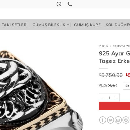
TAKI SETLERI
GÜMÜŞ BILEKLIK
GÜMÜŞ KÜPE
KOL DÜĞME
YÜZÜK
/
ERKEK YÜZÜ
925 Ayar G
Add to
Taşsız Erk
wishlist
Or
5,750.90
₺
₺
fi
₺
Yüzük Ölçüsü
925 Ayar Gümüş Teşki