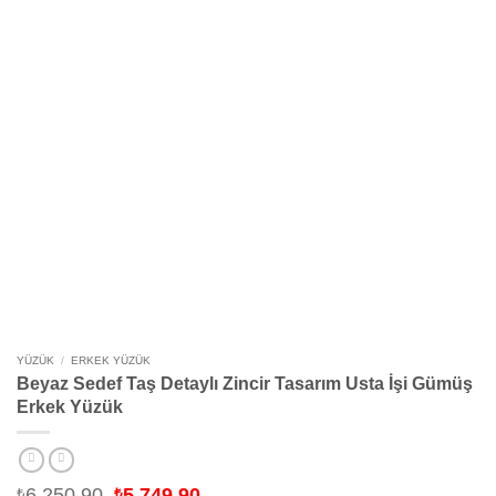
YÜZÜK
/
ERKEK YÜZÜK
Beyaz Sedef Taş Detaylı Zincir Tasarım Usta İşi Gümüş
Erkek Yüzük
Orijinal
Şu
6,250.90
5,749.90
₺
₺