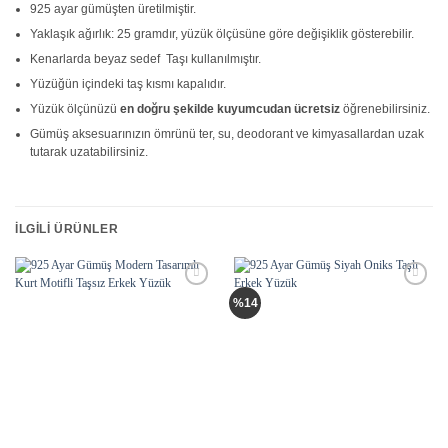
925 ayar gümüşten üretilmiştir.
Yaklaşık ağırlık: 25 gramdır, yüzük ölçüsüne göre değişiklik gösterebilir.
Kenarlarda beyaz sedef Taşı kullanılmıştır.
Yüzüğün içindeki taş kısmı kapalıdır.
Yüzük ölçünüzü
en doğru şekilde kuyumcudan ücretsiz
öğrenebilirsiniz.
Gümüş aksesuarınızın ömrünü ter, su, deodorant ve kimyasallardan uzak
tutarak uzatabilirsiniz.
İLGILI ÜRÜNLER
Add to
Add to
%14
wishlist
wishlist