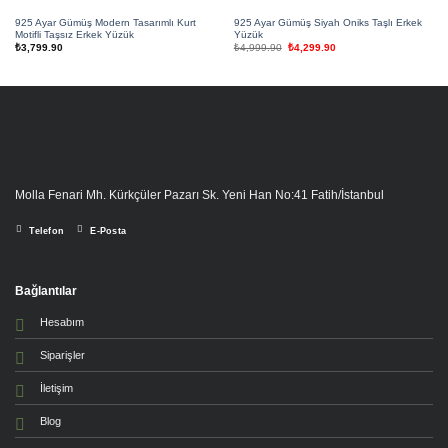
925 Ayar Gümüş Modern Tasarımlı Kurt
925 Ayar Gümüş Siyah Oniks Taşlı Erkek
Motifli Taşsız Erkek Yüzük
Yüzük
Orijinal
Şu
₺
3,799.90
₺
4,999.90
₺
4,299.90
fiyat:
andaki
₺4,999.90.
fiyat:
₺4,299.90.
Molla Fenari Mh. Kürkçüler Pazarı Sk. Yeni Han No:41 Fatih/İstanbul
Telefon
E-Posta
Bağlantılar
Hesabım
Siparişler
İletişim
Blog