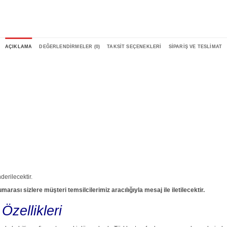
AÇIKLAMA
DEĞERLENDIRMELER (0)
TAKSIT SEÇENEKLERI
SIPARIŞ VE TESLIMAT
derilecektir.
rası sizlere müşteri temsilcilerimiz aracılığıyla mesaj ile iletilecektir.
Özellikleri