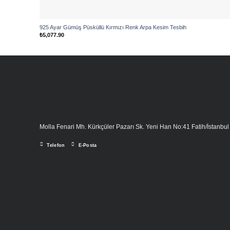
925 Ayar Gümüş Püsküllü Kırmızı Renk Arpa Kesim Tesbih
₺
5,077.90
Molla Fenari Mh. Kürkçüler Pazarı Sk. Yeni Han No:41 Fatih/İstanbul
Telefon
E-Posta