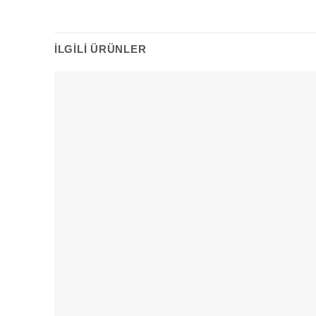
İLGILI ÜRÜNLER
Add to
wishlist