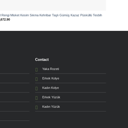
l Rengi Misket Kesim Sıkma Kehribar Taşlı Gümüş Kazaz Püsküllü Tesbih
Koyu Mavi T
,672.90
₺
6,554.90
Contact
Yaka Rozeti
Erkek Kolye
Kadın Kolye
Erkek Yüzük
Kadın Yüzük