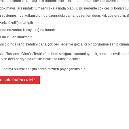
rak da bilinen firuze taşı eski dönemlerde Türkler tarafından savaş malzemelerinde 
 gök mavisi arasındaki tüm renk skalasında olabilir. Bu nedenle çok çeşitli tonları bu
 süslemesinde kullanıldığında üzerindeki damar desenleri değişiklik gösterebilir. 
erici özelliğe sahiptir.
ında nazardan koruyacağına inanılır.
da kullanılmaktadır.
nıldığında rengi kendini daha çok belli eder ve göz alıcı bir görünüme sahip olmanı
neksel Tasarımlı Gümüş Tesbih ” ile hem şıklığınızı tamamlayabilir, hem de sevdikleri
e size
özel hediye paketi
ile tarafınıza ulaştırılacaktır.
 detayı bizimle iletişim adresimizden paylaşabilirsiniz.
TESBİH ÜRÜNLERİMİZ