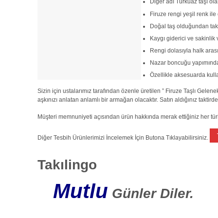
Diğer adı Turkuaz taşı ola
Firuze rengi yeşil renk ile
Doğal taş olduğundan takı
Kaygı giderici ve sakinlik v
Rengi dolasıyla halk aras
Nazar boncuğu yapımında 
Özellikle aksesuarda kulla
Sizin için ustalarımız tarafından özenle üretilen ” Firuze Taşlı Gele
aşkınızı anlatan anlamlı bir armağan olacaktır. Satın aldığınız taktird
Müşteri memnuniyeti açısından ürün hakkında merak ettiğiniz her türlü
Diğer Tesbih Ürünlerimizi İncelemek İçin Butona Tıklayabilirsiniz.
Takılingo
Mutlu
Günler Diler.