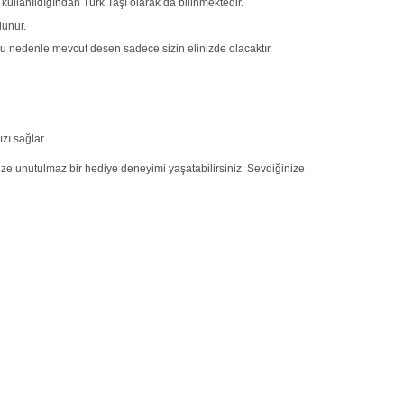
kullanıldığından Türk Taşı olarak da bilinmektedir.
lunur.
Bu nedenle mevcut desen sadece sizin elinizde olacaktır.
zı sağlar.
nize unutulmaz bir hediye deneyimi yaşatabilirsiniz. Sevdiğinize