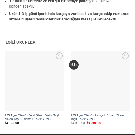
Ürünümüz
ücretsiz ve çok şık bir hediye paketiyle
tarafınıza
gönderilecektir.
Ürün 1-3 iş günü içerisinde kargoya verilecek ve kargo takip numarası
sizlere müşteri temsilcilerimiz aracılığıyla mesaj ile iletilecektir.
İLGILI ÜRÜNLER
Add to
Add to
%14
wishlist
wishlist
925 Ayar Gümüş Oval Siyah Oniks Taşlı
925 Ayar Gümüş Pençeli Kırmızı Zirkon
Zirkon Taş Süslemeli Erkek Yüzük
Taşlı Erkek Yüzük
Orijinal
Şu
₺
4,139.90
₺
4,999.90
₺
4,299.90
fiyat:
andaki
₺4,999.90.
fiyat:
₺4,299.90.