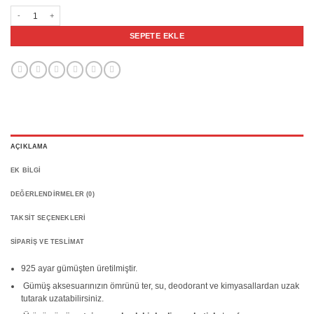
925 Ayar Gümüş Beyaz Sedef Taşlı Akrep Motifli Usta İşi Erkek Yüzük adet
SEPETE EKLE
AÇIKLAMA
EK BILGI
DEĞERLENDIRMELER (0)
TAKSIT SEÇENEKLERI
SIPARIŞ VE TESLIMAT
925 ayar gümüşten üretilmiştir.
Gümüş aksesuarınızın ömrünü ter, su, deodorant ve kimyasallardan uzak
tutarak uzatabilirsiniz.