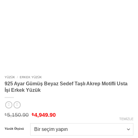
YÜZÜK
/
ERKEK YÜZÜK
925 Ayar Gümüş Beyaz Sedef Taşlı Akrep Motifli Usta
İşi Erkek Yüzük
Orijinal
Şu
5,150.90
4,949.90
₺
₺
fiyat:
andaki
TEMIZLE
₺5,150.90.
fiyat:
Yüzük Ölçüsü
₺4,949.90.