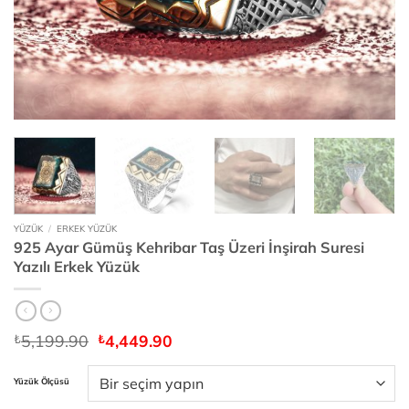
YÜZÜK
/
ERKEK YÜZÜK
925 Ayar Gümüş Kehribar Taş Üzeri İnşirah Suresi
Yazılı Erkek Yüzük
Orijinal
Şu
5,199.90
4,449.90
₺
₺
fiyat:
andaki
₺5,199.90.
fiyat:
Yüzük Ölçüsü
₺4,449.90.