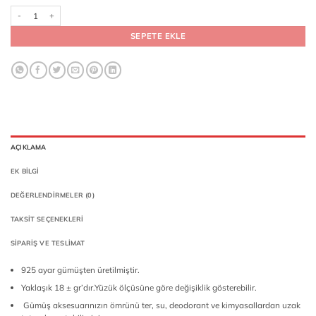
925 Ayar Gümüş Kehribar Taş Üzeri İnşirah Suresi Yazılı Erkek Yüzük adet
SEPETE EKLE
AÇIKLAMA
EK BILGI
DEĞERLENDIRMELER (0)
TAKSIT SEÇENEKLERI
SIPARIŞ VE TESLIMAT
925 ayar gümüşten üretilmiştir.
Yaklaşık 18 ± gr’dır.Yüzük ölçüsüne göre değişiklik gösterebilir.
Gümüş aksesuarınızın ömrünü ter, su, deodorant ve kimyasallardan uzak