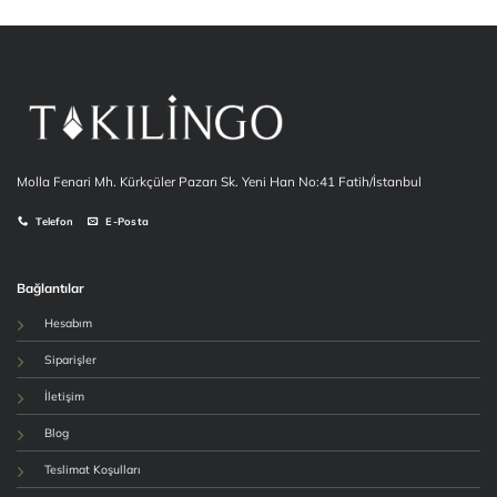
₺4,999.90.
fiyat:
₺4,999.90.
fiyat:
₺4,299.90.
₺4,299.90.
Molla Fenari Mh. Kürkçüler Pazarı Sk. Yeni Han No:41 Fatih/İstanbul
Telefon
E-Posta
Bağlantılar
Hesabım
Siparişler
İletişim
Blog
Teslimat Koşulları