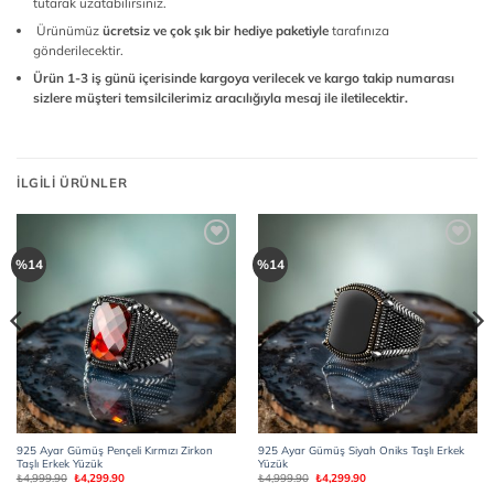
tutarak uzatabilirsiniz.
Ürünümüz
ücretsiz ve çok şık bir hediye paketiyle
tarafınıza
gönderilecektir.
Ürün 1-3 iş günü içerisinde kargoya verilecek ve kargo takip numarası
sizlere müşteri temsilcilerimiz aracılığıyla mesaj ile iletilecektir.
İLGILI ÜRÜNLER
Add to
Add to
%14
%14
wishlist
wishlist
925 Ayar Gümüş Pençeli Kırmızı Zirkon
925 Ayar Gümüş Siyah Oniks Taşlı Erkek
Taşlı Erkek Yüzük
Yüzük
Orijinal
Şu
Orijinal
Şu
₺
4,999.90
₺
4,299.90
₺
4,999.90
₺
4,299.90
fiyat:
andaki
fiyat:
andaki