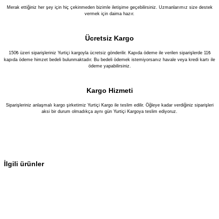
Merak ettiğiniz her şey için hiç çekinmeden bizimle iletişime geçebilirsiniz. Uzmanlarımız size destek
vermek için daima hazır.
Ücretsiz Kargo
150₺ üzeri siparişleriniz Yurtiçi kargoyla ücretsiz gönderilir. Kapıda ödeme ile verilen siparişlerde 11₺
kapıda ödeme himzet bedeli bulunmaktadır. Bu bedeli ödemek istemiyorsanız havale veya kredi kartı ile
ödeme yapabilirsiniz.
Kargo Hizmeti
Siparişleriniz anlaşmalı kargo şirketimiz Yurtiçi Kargo ile teslim edilir. Öğleye kadar verdiğiniz siparişleri
aksi bir durum olmadıkça aynı gün Yurtiçi Kargoya teslim ediyoruz.
İlgili ürünler