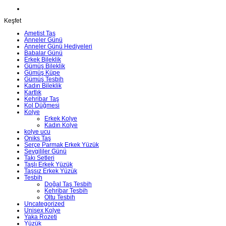
Keşfet
Ametist Taş
Anneler Günü
Anneler Günü Hediyeleri
Babalar Günü
Erkek Bileklik
Gümüş Bileklik
Gümüş Küpe
Gümüş Tesbih
Kadın Bileklik
Kartlık
Kehribar Taş
Kol Düğmesi
Kolye
Erkek Kolye
Kadın Kolye
kolye ucu
Oniks Taş
Serçe Parmak Erkek Yüzük
Sevgililer Günü
Takı Setleri
Taşlı Erkek Yüzük
Taşsız Erkek Yüzük
Tesbih
Doğal Taş Tesbih
Kehribar Tesbih
Oltu Tesbih
Uncategorized
Unisex Kolye
Yaka Rozeti
Yüzük