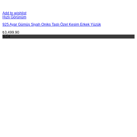
Add to wishlist
Hızlı Görünüm
925 Ayar Gümüş Siyah Oniks Taşlı Özel Kesim Erkek Yüzük
₺
3,499.90
%14