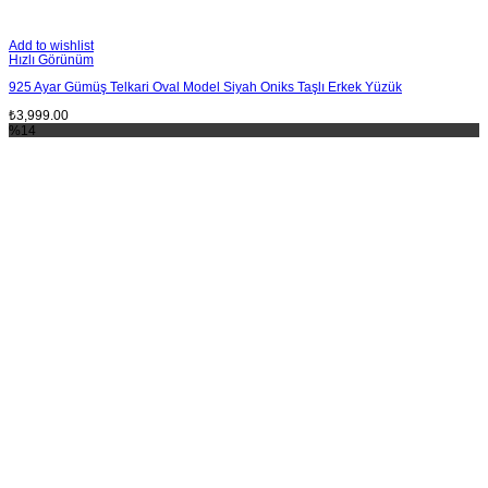
Add to wishlist
Hızlı Görünüm
925 Ayar Gümüş Telkari Oval Model Siyah Oniks Taşlı Erkek Yüzük
₺
3,999.00
%14