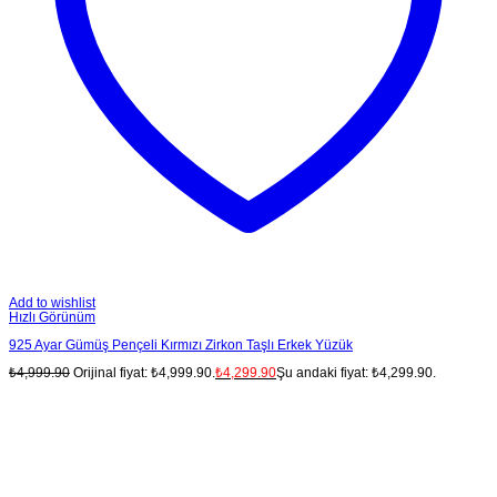
Add to wishlist
Hızlı Görünüm
925 Ayar Gümüş Pençeli Kırmızı Zirkon Taşlı Erkek Yüzük
₺
4,999.90
Orijinal fiyat: ₺4,999.90.
₺
4,299.90
Şu andaki fiyat: ₺4,299.90.