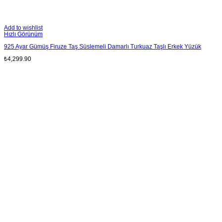
Add to wishlist
Hızlı Görünüm
925 Ayar Gümüş Firuze Taş Süslemeli Damarlı Turkuaz Taşlı Erkek Yüzük
₺
4,299.90