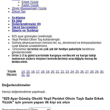
Erkek Yüzük
Kadın Yüzük
Zihgir (Başparmak) Yüzük
Zirkon Taş
Açıklama
Ek bilgi
Değerlendirmeler (0)
Taksit Seçenekleri
Sipariş ve Teslimat
925 ayar gümüşten üretilmiştir.
Yeşil Peridot Olivin Taş kullanılmıştır.
Gümüş aksesuarınızın ömrünü ter, su, deodorant ve kimyasallardan
uzak tutarak uzatabilirsiniz.
Ürünümüz
ücretsiz ve çok şık bir hediye paketiyle
tarafınıza
gönderilecektir.
Ürün 1-3 iş günü içerisinde kargoya verilecek ve kargo takip
numarası sizlere müşteri temsilcilerimiz aracılığıyla mesaj ile
iletilecektir.
Yüzük
14
,
15
,
16
,
17
,
18
,
19
,
20
,
21
,
22
,
23
,
24
,
25
,
26
,
27
,
28
,
29
,
30
,
Ölçüsü
31
,
32
Değerlendirmeler
Henüz değerlendirme yapılmadı.
“925 Ayar Gümüş Oksitli Yeşil Peridot Olivin Taşlı Sade Erkek
Yüzük” için yorum yapan ilk kişi siz olun
Derecelendirmeniz
*