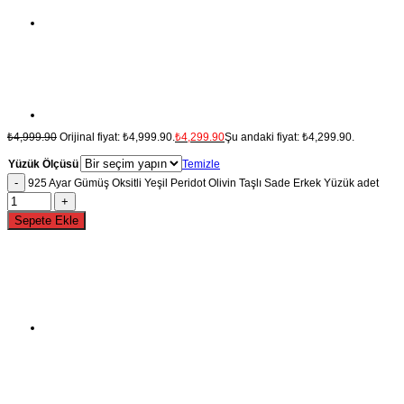
₺
4,999.90
Orijinal fiyat: ₺4,999.90.
₺
4,299.90
Şu andaki fiyat: ₺4,299.90.
Yüzük Ölçüsü
Temizle
925 Ayar Gümüş Oksitli Yeşil Peridot Olivin Taşlı Sade Erkek Yüzük adet
Sepete Ekle