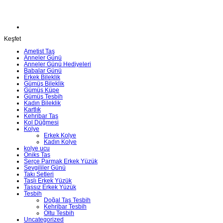
Keşfet
Ametist Taş
Anneler Günü
Anneler Günü Hediyeleri
Babalar Günü
Erkek Bileklik
Gümüş Bileklik
Gümüş Küpe
Gümüş Tesbih
Kadın Bileklik
Kartlık
Kehribar Taş
Kol Düğmesi
Kolye
Erkek Kolye
Kadın Kolye
kolye ucu
Oniks Taş
Serçe Parmak Erkek Yüzük
Sevgililer Günü
Takı Setleri
Taşlı Erkek Yüzük
Taşsız Erkek Yüzük
Tesbih
Doğal Taş Tesbih
Kehribar Tesbih
Oltu Tesbih
Uncategorized