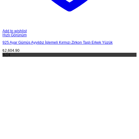
Add to wishlist
Hızlı Görünüm
925 Ayar Gümüş Ayyıldız İşlemeli Kırmızı Zirkon Taşlı Erkek Yüzük
₺
2,604.90
%14