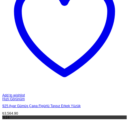
Add to wishlist
Hızlı Görünüm
925 Ayar Gümüş Çapa Figürlü Taşsız Erkek Yüzük
₺
3,564.90
%14