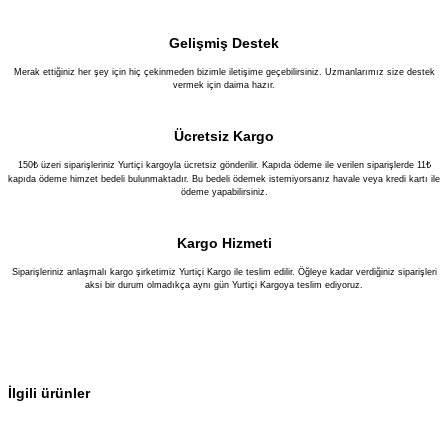
Gelişmiş Destek
Merak ettiğiniz her şey için hiç çekinmeden bizimle iletişime geçebilirsiniz. Uzmanlarımız size destek
vermek için daima hazır.
Ücretsiz Kargo
150₺ üzeri siparişleriniz Yurtiçi kargoyla ücretsiz gönderilir. Kapıda ödeme ile verilen siparişlerde 11₺
kapıda ödeme himzet bedeli bulunmaktadır. Bu bedeli ödemek istemiyorsanız havale veya kredi kartı ile
ödeme yapabilirsiniz.
Kargo Hizmeti
Siparişleriniz anlaşmalı kargo şirketimiz Yurtiçi Kargo ile teslim edilir. Öğleye kadar verdiğiniz siparişleri
aksi bir durum olmadıkça aynı gün Yurtiçi Kargoya teslim ediyoruz.
İlgili ürünler