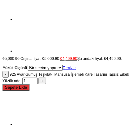
₺
5,000.90
Orijinal fiyat: ₺5,000.90.
₺
4,499.90
Şu andaki fiyat: ₺4,499.90.
Yüzük Ölçüsü
Temizle
925 Ayar Gümüş Teşkilat-ı Mahsusa İşlemeli Kare Tasarım Taşsız Erkek
Yüzük adet
Sepete Ekle