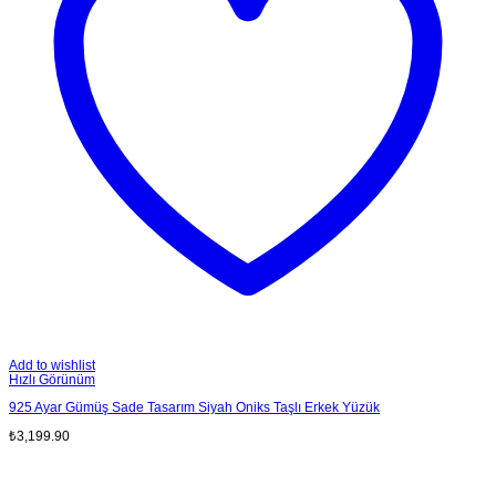
Add to wishlist
Hızlı Görünüm
925 Ayar Gümüş Sade Tasarım Siyah Oniks Taşlı Erkek Yüzük
₺
3,199.90