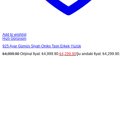
Add to wishlist
Hızlı Görünüm
925 Ayar Gümüş Siyah Oniks Taşlı Erkek Yüzük
₺
4,999.90
Orijinal fiyat: ₺4,999.90.
₺
4,299.90
Şu andaki fiyat: ₺4,299.90.