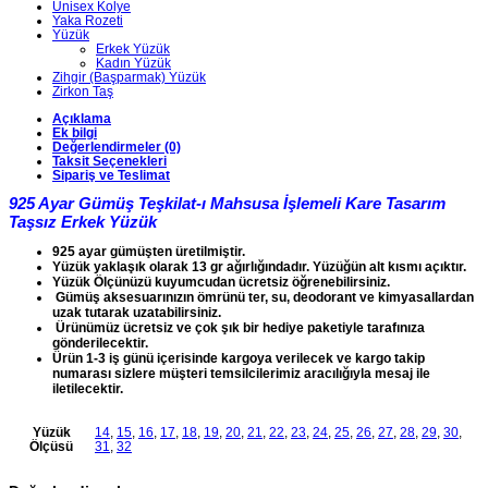
Unisex Kolye
Yaka Rozeti
Yüzük
Erkek Yüzük
Kadın Yüzük
Zihgir (Başparmak) Yüzük
Zirkon Taş
Açıklama
Ek bilgi
Değerlendirmeler (0)
Taksit Seçenekleri
Sipariş ve Teslimat
925 Ayar Gümüş Teşkilat-ı Mahsusa İşlemeli Kare Tasarım
Taşsız Erkek Yüzük
925 ayar gümüşten üretilmiştir.
Yüzük yaklaşık olarak 13 gr ağırlığındadır. Yüzüğün alt kısmı açıktır.
Yüzük Ölçünüzü kuyumcudan ücretsiz öğrenebilirsiniz.
Gümüş aksesuarınızın ömrünü ter, su, deodorant ve kimyasallardan
uzak tutarak uzatabilirsiniz.
Ürünümüz ücretsiz ve çok şık bir hediye paketiyle tarafınıza
gönderilecektir.
Ürün 1-3 iş günü içerisinde kargoya verilecek ve kargo takip
numarası sizlere müşteri temsilcilerimiz aracılığıyla mesaj ile
iletilecektir.
Yüzük
14
,
15
,
16
,
17
,
18
,
19
,
20
,
21
,
22
,
23
,
24
,
25
,
26
,
27
,
28
,
29
,
30
,
Ölçüsü
31
,
32