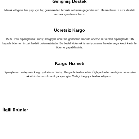
Gelişmiş Destek
Merak ettiğiniz her şey için hiç çekinmeden bizimle iletişime geçebilirsiniz. Uzmanlarımız size destek
vermek için daima hazır.
Ücretsiz Kargo
150₺ üzeri siparişleriniz Yurtiçi kargoyla ücretsiz gönderilir. Kapıda ödeme ile verilen siparişlerde 11₺
kapıda ödeme himzet bedeli bulunmaktadır. Bu bedeli ödemek istemiyorsanız havale veya kredi kartı ile
ödeme yapabilirsiniz.
Kargo Hizmeti
Siparişleriniz anlaşmalı kargo şirketimiz Yurtiçi Kargo ile teslim edilir. Öğleye kadar verdiğiniz siparişleri
aksi bir durum olmadıkça aynı gün Yurtiçi Kargoya teslim ediyoruz.
İlgili ürünler