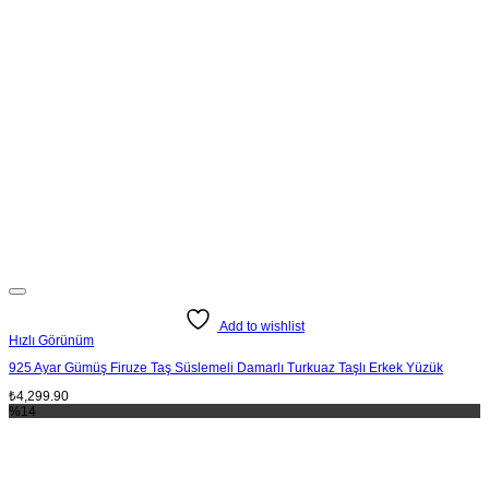
Add to wishlist
Hızlı Görünüm
925 Ayar Gümüş Firuze Taş Süslemeli Damarlı Turkuaz Taşlı Erkek Yüzük
₺
4,299.90
%14