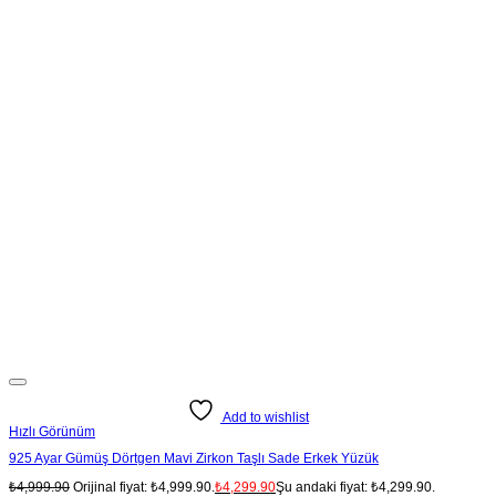
Add to wishlist
Hızlı Görünüm
925 Ayar Gümüş Dörtgen Mavi Zirkon Taşlı Sade Erkek Yüzük
₺
4,999.90
Orijinal fiyat: ₺4,999.90.
₺
4,299.90
Şu andaki fiyat: ₺4,299.90.