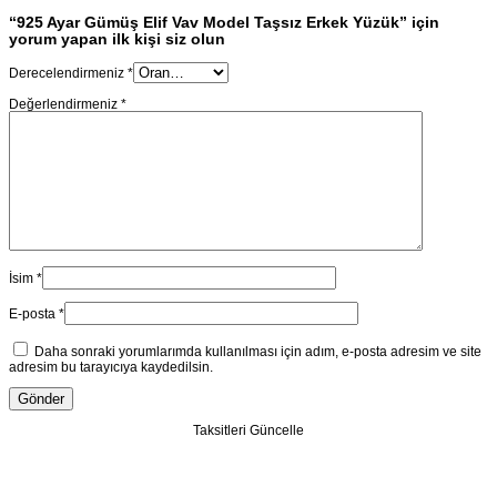
“925 Ayar Gümüş Elif Vav Model Taşsız Erkek Yüzük” için
yorum yapan ilk kişi siz olun
Derecelendirmeniz
*
Değerlendirmeniz
*
İsim
*
E-posta
*
Daha sonraki yorumlarımda kullanılması için adım, e-posta adresim ve site
adresim bu tarayıcıya kaydedilsin.
Taksitleri Güncelle