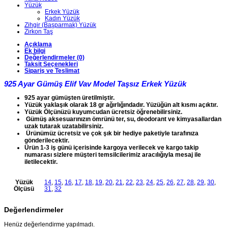
Yüzük
Erkek Yüzük
Kadın Yüzük
Zihgir (Başparmak) Yüzük
Zirkon Taş
Açıklama
Ek bilgi
Değerlendirmeler (0)
Taksit Seçenekleri
Sipariş ve Teslimat
925 Ayar Gümüş Elif Vav Model Taşsız Erkek Yüzük
925 ayar gümüşten üretilmiştir.
Yüzük yaklaşık olarak 18 gr ağırlığındadır. Yüzüğün alt kısmı açıktır.
Yüzük Ölçünüzü kuyumcudan ücretsiz öğrenebilirsiniz.
Gümüş aksesuarınızın ömrünü ter, su, deodorant ve kimyasallardan
uzak tutarak uzatabilirsiniz.
Ürünümüz ücretsiz ve çok şık bir hediye paketiyle tarafınıza
gönderilecektir.
Ürün 1-3 iş günü içerisinde kargoya verilecek ve kargo takip
numarası sizlere müşteri temsilcilerimiz aracılığıyla mesaj ile
iletilecektir.
Yüzük
14
,
15
,
16
,
17
,
18
,
19
,
20
,
21
,
22
,
23
,
24
,
25
,
26
,
27
,
28
,
29
,
30
,
Ölçüsü
31
,
32
Değerlendirmeler
Henüz değerlendirme yapılmadı.