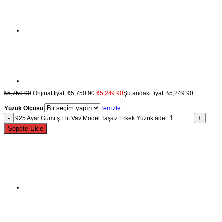
₺
5,750.90
Orijinal fiyat: ₺5,750.90.
₺
5,249.90
Şu andaki fiyat: ₺5,249.90.
Yüzük Ölçüsü
Temizle
925 Ayar Gümüş Elif Vav Model Taşsız Erkek Yüzük adet
Sepete Ekle