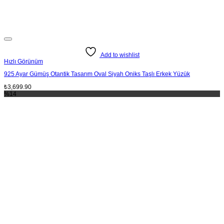
Add to wishlist
Hızlı Görünüm
925 Ayar Gümüş Otantik Tasarım Oval Siyah Oniks Taşlı Erkek Yüzük
₺
3,699.90
%14