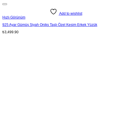
Add to wishlist
Hızlı Görünüm
925 Ayar Gümüş Siyah Oniks Taşlı Özel Kesim Erkek Yüzük
₺
3,499.90