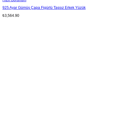
925 Ayar Gümüş Çapa Figürlü Taşsız Erkek Yüzük
₺
3,564.90