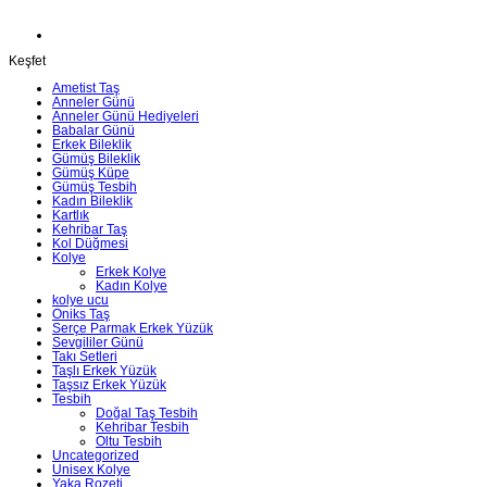
Keşfet
Ametist Taş
Anneler Günü
Anneler Günü Hediyeleri
Babalar Günü
Erkek Bileklik
Gümüş Bileklik
Gümüş Küpe
Gümüş Tesbih
Kadın Bileklik
Kartlık
Kehribar Taş
Kol Düğmesi
Kolye
Erkek Kolye
Kadın Kolye
kolye ucu
Oniks Taş
Serçe Parmak Erkek Yüzük
Sevgililer Günü
Takı Setleri
Taşlı Erkek Yüzük
Taşsız Erkek Yüzük
Tesbih
Doğal Taş Tesbih
Kehribar Tesbih
Oltu Tesbih
Uncategorized
Unisex Kolye
Yaka Rozeti